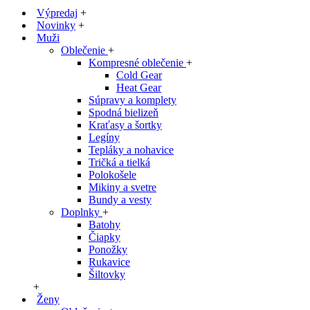
Výpredaj
+
Novinky
+
Muži
Oblečenie
+
Kompresné oblečenie
+
Cold Gear
Heat Gear
Súpravy a komplety
Spodná bielizeň
Kraťasy a šortky
Legíny
Tepláky a nohavice
Tričká a tielká
Polokošele
Mikiny a svetre
Bundy a vesty
Doplnky
+
Batohy
Čiapky
Ponožky
Rukavice
Šiltovky
+
Ženy