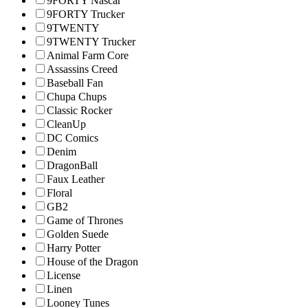
9FORTY Nascar
9FORTY Trucker
9TWENTY
9TWENTY Trucker
Animal Farm Core
Assassins Creed
Baseball Fan
Chupa Chups
Classic Rocker
CleanUp
DC Comics
Denim
DragonBall
Faux Leather
Floral
GB2
Game of Thrones
Golden Suede
Harry Potter
House of the Dragon
License
Linen
Looney Tunes