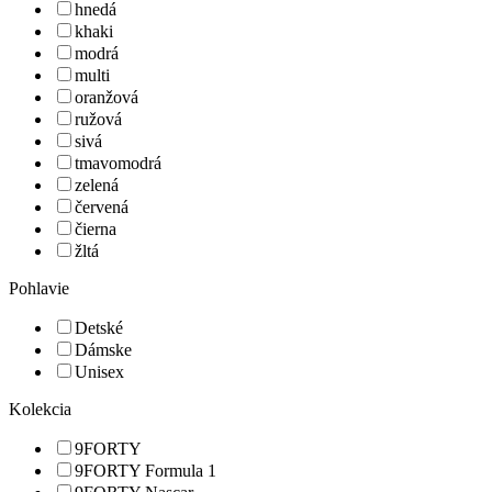
hnedá
khaki
modrá
multi
oranžová
ružová
sivá
tmavomodrá
zelená
červená
čierna
žltá
Pohlavie
Detské
Dámske
Unisex
Kolekcia
9FORTY
9FORTY Formula 1