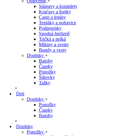
Oblečenie
+
Súpravy a komplety
Kraťasy a šortky
Capri a legíny
Tepláky a nohavice
Podprsenky
Spodná bielizeň
Tričká a tielká
Mikiny a svetre
Bundy a vesty
Doplnky
+
Batohy
Čiapky
Ponožky
Šiltovky
Tašky
+
Deti
Doplnky
+
Ponožky
Čiapky
Batohy
+
Doplnky
Ponožky
+