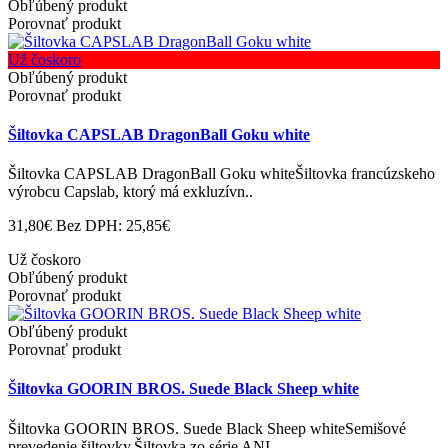
Obľúbený produkt
Porovnať produkt
Už čoskoro
Obľúbený produkt
Porovnať produkt
Šiltovka CAPSLAB DragonBall Goku white
Šiltovka CAPSLAB DragonBall Goku whiteŠiltovka francúzskeho
výrobcu Capslab, ktorý má exkluzívn..
31,80€
Bez DPH: 25,85€
Už čoskoro
Obľúbený produkt
Porovnať produkt
Obľúbený produkt
Porovnať produkt
Šiltovka GOORIN BROS. Suede Black Sheep white
Šiltovka GOORIN BROS. Suede Black Sheep whiteSemišové
prevedenie šiltovky.Šiltovka zo série ANI..