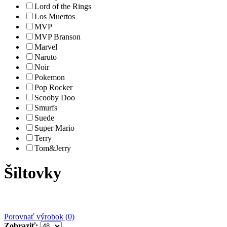
Lord of the Rings
Los Muertos
MVP
MVP Branson
Marvel
Naruto
Noir
Pokemon
Pop Rocker
Scooby Doo
Smurfs
Suede
Super Mario
Terry
Tom&Jerry
Šiltovky
Porovnať výrobok (0)
Zobraziť: