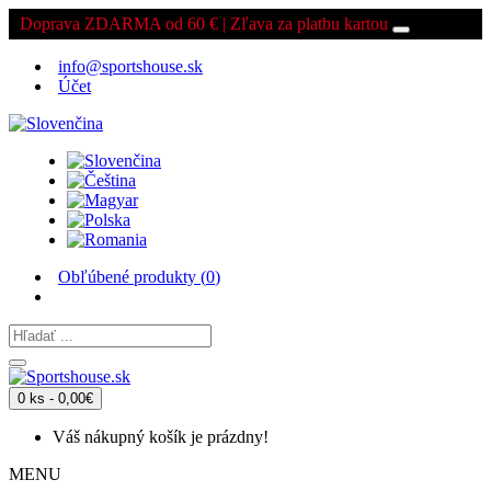
Doprava ZDARMA od 60 € | Zľava za platbu kartou
info@sportshouse.sk
Účet
Obľúbené produkty (
0
)
0 ks - 0,00€
Váš nákupný košík je prázdny!
MENU