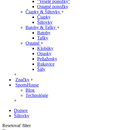
"Veselé ponožky"
Ostatné ponožky
Čiapky & Šiltovky
+
Čiapky
Šiltovky
Batohy & Tašky
+
Batohy
Tašky
Ostatné
+
Klobúky
Opasky
Peňaženky
Rukavice
Šály
+
Značky
+
SportsHouse
Blog
Technológie
+
Domov
Šiltovky
Resetovať filter