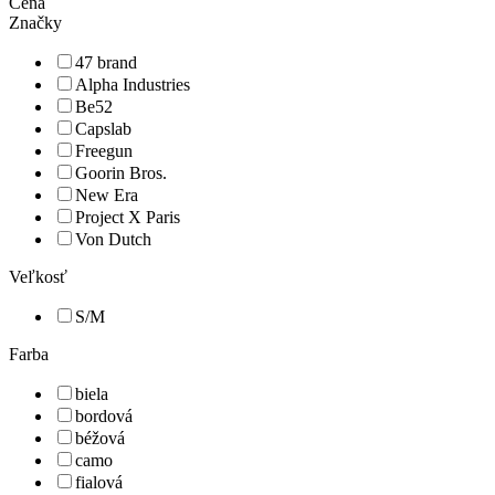
Cena
Značky
47 brand
Alpha Industries
Be52
Capslab
Freegun
Goorin Bros.
New Era
Project X Paris
Von Dutch
Veľkosť
S/M
Farba
biela
bordová
béžová
camo
fialová