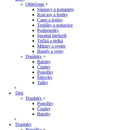
Oblečenie
+
Súpravy a komplety
Kraťasy a šortky
Capri a legíny
Tepláky a nohavice
Podprsenky
Spodná bielizeň
Tričká a tielká
Mikiny a svetre
Bundy a vesty
Doplnky
+
Batohy
Čiapky
Ponožky
Šiltovky
Tašky
+
Deti
Doplnky
+
Ponožky
Čiapky
Batohy
+
Doplnky
Ponožky
+