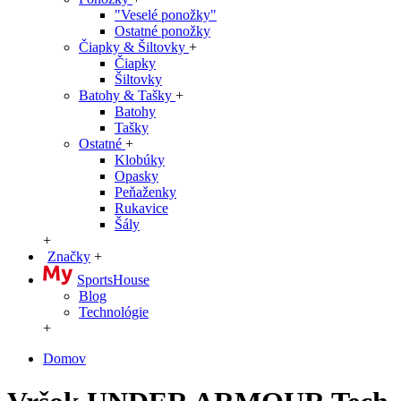
"Veselé ponožky"
Ostatné ponožky
Čiapky & Šiltovky
+
Čiapky
Šiltovky
Batohy & Tašky
+
Batohy
Tašky
Ostatné
+
Klobúky
Opasky
Peňaženky
Rukavice
Šály
+
Značky
+
SportsHouse
Blog
Technológie
+
Domov