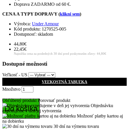
Doprava ZADARMO od 60 €.
CENA A TYPY DOPRAVY (
klikni sem
)
Výrobca:
Under Armour
Kód produktu:
1270525-005
Dostupnosť: skladom
44,80€
22,45€
Najnižšia cena za posledných 30 dní pred poskytnutím zľavy: 44,80€
Dostupné možnosti
Veľkosť - US
VEĽKOSTNÁ TABUĽKA
Množstvo
Obľúbený produkt
Porovnať produkt
Objednávku
Do košíka
expedujeme v deň jej vytvorenia
Možnosť platby kartou aj
na dobierku
30 dní na výmenu tovaru