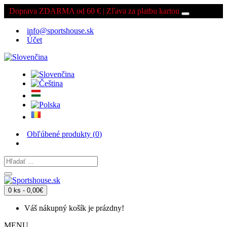
Doprava ZDARMA od 60 € | Zľava za platbu kartou
info@sportshouse.sk
Účet
Obľúbené produkty (
0
)
0 ks - 0,00€
Váš nákupný košík je prázdny!
MENU