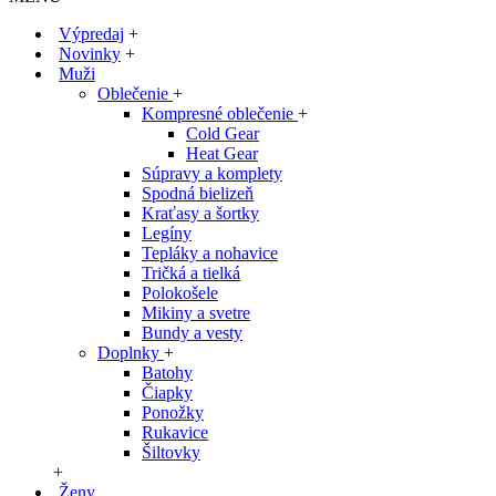
Výpredaj
+
Novinky
+
Muži
Oblečenie
+
Kompresné oblečenie
+
Cold Gear
Heat Gear
Súpravy a komplety
Spodná bielizeň
Kraťasy a šortky
Legíny
Tepláky a nohavice
Tričká a tielká
Polokošele
Mikiny a svetre
Bundy a vesty
Doplnky
+
Batohy
Čiapky
Ponožky
Rukavice
Šiltovky
+
Ženy