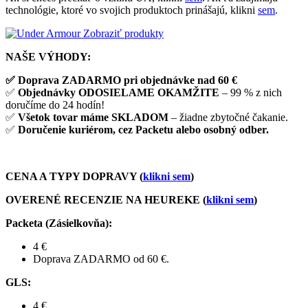
technológie, ktoré vo svojich produktoch prinášajú, klikni
sem
.
Zobraziť produkty
NAŠE VÝHODY:
✅ Doprava ZADARMO pri objednávke nad 60 €
✅
Objednávky ODOSIELAME OKAMŽITE
– 99 % z nich
doručíme do 24 hodín!
✅
Všetok tovar máme SKLADOM
– žiadne zbytočné čakanie.
✅
Doručenie kuriérom, cez Packetu alebo osobný odber.
CENA A TYPY DOPRAVY (
klikni sem
)
OVERENÉ RECENZIE NA HEUREKE (
klikni sem
)
Packeta (Zásielkovňa)
:
4 €
Doprava ZADARMO od 60 €.
GLS
:
4 €