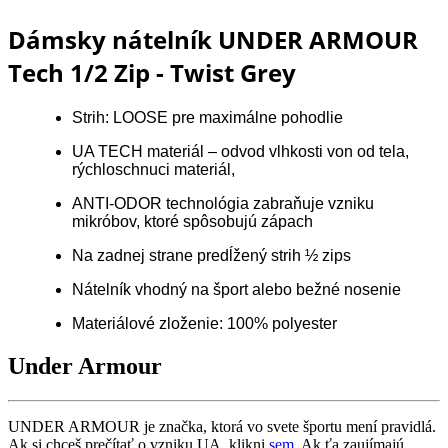
Dámsky nátelník UNDER ARMOUR
Tech 1/2 Zip - Twist Grey
Strih: LOOSE pre maximálne pohodlie
UA TECH materiál – odvod vlhkosti von od tela,
rýchloschnuci materiál,
ANTI-ODOR technológia zabraňuje vzniku
mikróbov, ktoré spôsobujú zápach
Na zadnej strane predĺžený strih ½ zips
Nátelník vhodný na šport alebo bežné nosenie
Materiálové zloženie: 100% polyester
Under Armour
UNDER ARMOUR je značka, ktorá vo svete športu mení pravidlá.
Ak si chceš prečítať o vzniku UA, klikni
sem
. Ak ťa zaujímajú