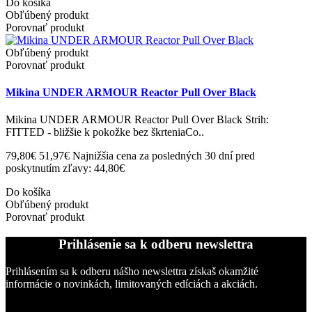
Do košíka
Obľúbený produkt
Porovnať produkt
Obľúbený produkt
Porovnať produkt
Mikina UNDER ARMOUR Reactor Pull Over Black
Mikina UNDER ARMOUR Reactor Pull Over Black Strih:
FITTED - bližšie k pokožke bez škrteniaCo..
79,80€
51,97€
Najnižšia cena za posledných 30 dní pred
poskytnutím zľavy: 44,80€
Do košíka
Obľúbený produkt
Porovnať produkt
Prihlásenie sa k odberu newslettra
Prihlásením sa k odberu nášho newslettra získaš okamžité
informácie o novinkách, limitovaných edíciách a akciách.