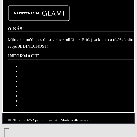
O NÁS
Milujeme módu a radi sa v dave odlíšime. Pridaj sa k nám a ukáž okoliu
svoju JEDINEČNOSŤ!
INFORMÁCIE
GDPR
Dodacie podmienky
Ochrana osobných údajov
Všeobecné obchodné podmienky
Veľkostná tabuľka
Vrátenie a výmena tovaru
Kontaktujte nás
Vernostný program
Veľkoobchod
© 2017 - 2025 Sportshouse.sk | Made with passion