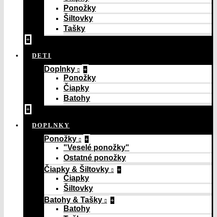
Ponožky
Šiltovky
Tašky
+
DETI
Doplnky
+
Ponožky
Čiapky
Batohy
+
DOPLNKY
Ponožky
+
"Veselé ponožky"
Ostatné ponožky
Čiapky & Šiltovky
+
Čiapky
Šiltovky
Batohy & Tašky
+
Batohy