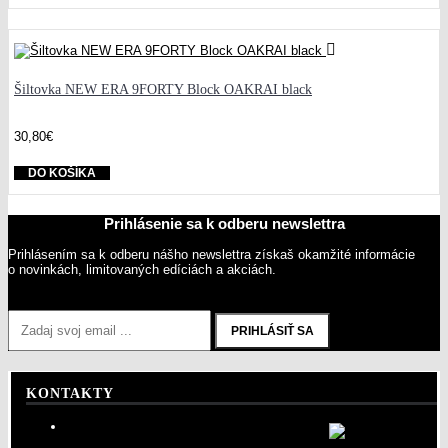
Šiltovka NEW ERA 9FORTY Block OAKRAI black
30,80€
DO KOŠÍKA
Prihlásenie sa k odberu newslettra
Prihlásením sa k odberu nášho newslettra získaš okamžité informácie
o novinkách, limitovaných edíciách a akciách.
PRIHLÁSIŤ SA
KONTAKTY
info@sportshouse.sk