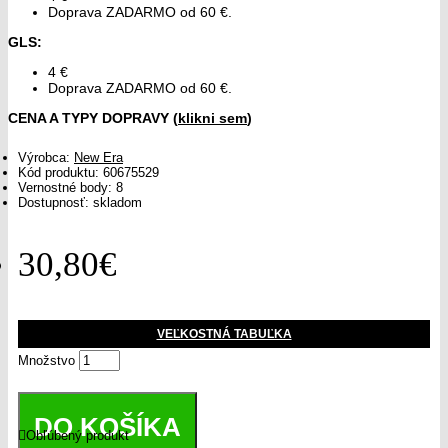
Doprava ZADARMO od 60 €.
GLS
:
4 €
Doprava ZADARMO od 60 €.
CENA A TYPY DOPRAVY (
klikni sem
)
Výrobca:
New Era
Kód produktu:
60675529
Vernostné body:
8
Dostupnosť: skladom
30,80€
VEĽKOSTNÁ TABUĽKA
Množstvo
DO KOŠÍKA
Obľúbený produkt