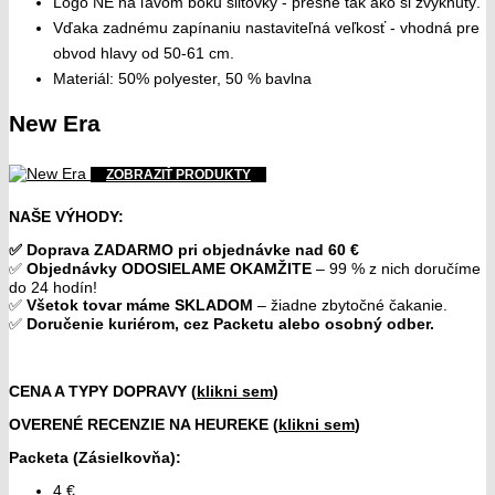
Logo NE na ľavom boku šiltovky - presne tak ako si zvyknutý.
Vďaka zadnému zapínaniu nastaviteľná veľkosť - vhodná pre
obvod hlavy od 50-61 cm.
Materiál: 50% polyester, 50 % bavlna
New Era
ZOBRAZIŤ PRODUKTY
NAŠE VÝHODY:
✅ Doprava ZADARMO pri objednávke nad 60 €
✅
Objednávky ODOSIELAME OKAMŽITE
– 99 % z nich doručíme
do 24 hodín!
✅
Všetok tovar máme SKLADOM
– žiadne zbytočné čakanie.
✅
Doručenie kuriérom, cez Packetu alebo osobný odber.
CENA A TYPY DOPRAVY (
klikni sem
)
OVERENÉ RECENZIE NA HEUREKE (
klikni sem
)
Packeta (Zásielkovňa)
:
4 €