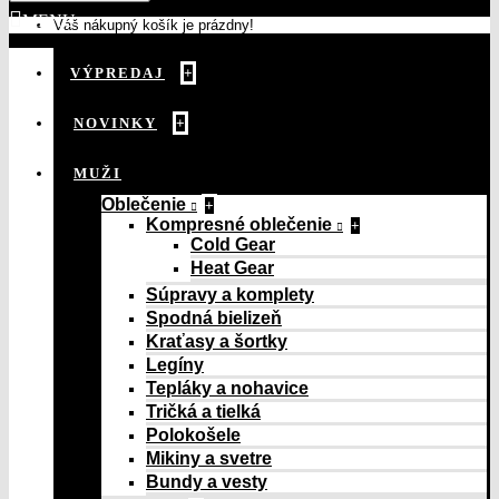
MENU
Váš nákupný košík je prázdny!
VÝPREDAJ
+
NOVINKY
+
MUŽI
Oblečenie
+
Kompresné oblečenie
+
Cold Gear
Heat Gear
Súpravy a komplety
Spodná bielizeň
Kraťasy a šortky
Legíny
Tepláky a nohavice
Tričká a tielká
Polokošele
Mikiny a svetre
Bundy a vesty