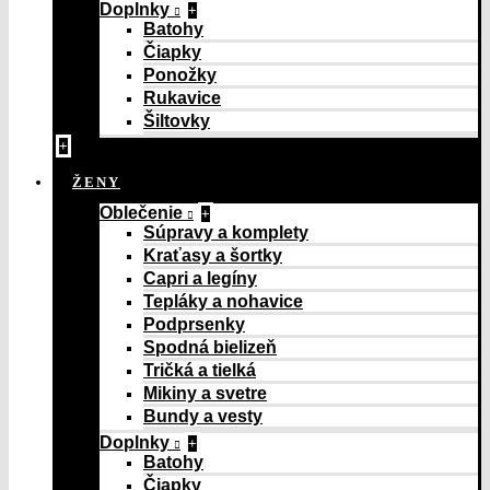
Doplnky
+
Batohy
Čiapky
Ponožky
Rukavice
Šiltovky
+
ŽENY
Oblečenie
+
Súpravy a komplety
Kraťasy a šortky
Capri a legíny
Tepláky a nohavice
Podprsenky
Spodná bielizeň
Tričká a tielká
Mikiny a svetre
Bundy a vesty
Doplnky
+
Batohy
Čiapky