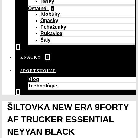
Tašky
Ostatné
+
Klobúky
Opasky
Peňaženky
Rukavice
Šály
+
ZNAČKY
+
SPORTSHOUSE
Blog
Technológie
+
ŠILTOVKA NEW ERA 9FORTY
AF TRUCKER ESSENTIAL
NEYYAN BLACK