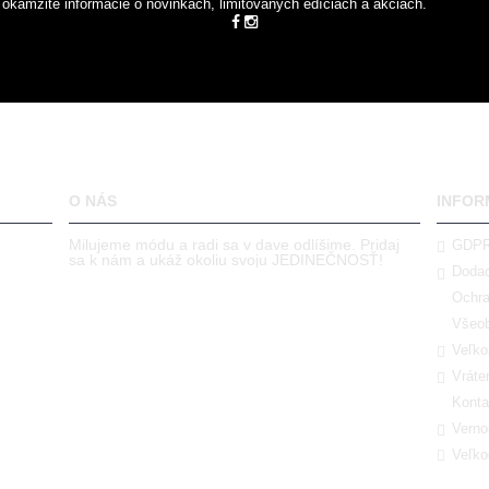
 okamžité informácie o novinkách, limitovaných edíciách a akciách.
O NÁS
INFOR
Milujeme módu a radi sa v dave odlíšime. Pridaj
GDP
sa k nám a ukáž okoliu svoju JEDINEČNOSŤ!
Dodac
Ochra
Všeob
Veľko
Vráte
Konta
Verno
Veľko