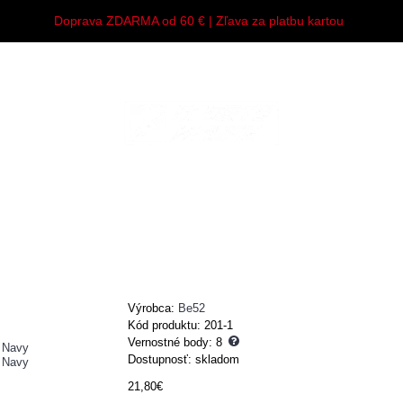
Doprava ZDARMA od 60 € | Zľava za platbu kartou
Y
MUŽI
ŽENY
DETI
DOPLNKY
Výrobca:
Be52
Kód produktu:
201-1
Vernostné body:
8
Dostupnosť: skladom
21,80€