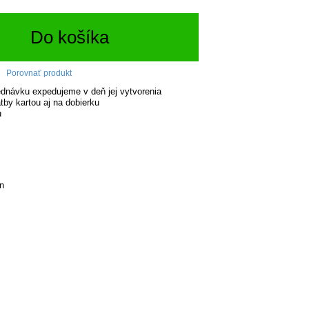
Do košíka
Porovnať produkt
dnávku expedujeme v deň jej vytvorenia
tby kartou aj na dobierku
u
n