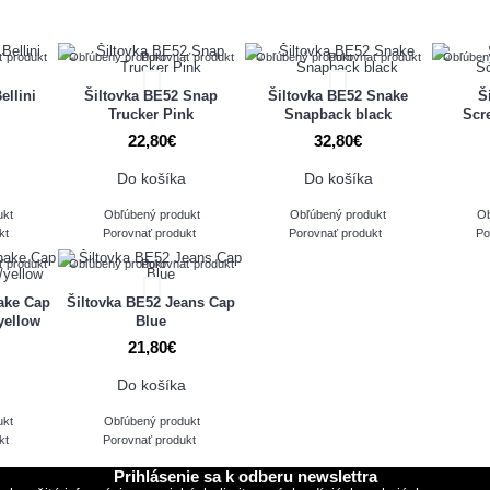
ť produkt
Obľúbený produkt
Porovnať produkt
Obľúbený produkt
Porovnať produkt
Obľúben
ellini
Šiltovka BE52 Snap
Šiltovka BE52 Snake
Š
Trucker Pink
Snapback black
Scr
22,80€
32,80€
Do košíka
Do košíka
ukt
Obľúbený produkt
Obľúbený produkt
Ob
kt
Porovnať produkt
Porovnať produkt
Po
ť produkt
Obľúbený produkt
Porovnať produkt
ake Cap
Šiltovka BE52 Jeans Cap
yellow
Blue
21,80€
Do košíka
ukt
Obľúbený produkt
kt
Porovnať produkt
Prihlásenie sa k odberu newslettra