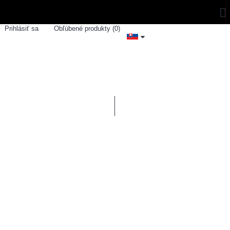
Prihlásiť sa
Obľúbené produkty (
0
)
0 ks - 0,00€
ZNAČKY
SPORTSHOUSE