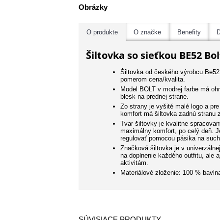
Obrázky
O produkte
O značke
Benefity
D
Šiltovka so sieťkou BE52 Bo
Šiltovka od českého výrobcu Be52
pomerom cena/kvalita.
Model BOLT v modrej farbe má ohnu
blesk na prednej strane.
Zo strany je vyšité malé logo a pre
komfort má šiltovka zadnú stranu z
Tvar šiltovky je kvalitne spracova
maximálny komfort, po celý deň. J
regulovať pomocou pásika na such
Značková šiltovka je v univerzálne
na doplnenie každého outfitu, ale 
aktivitám.
Materiálové zloženie: 100 % bavln
SÚVISIACE PRODUKTY