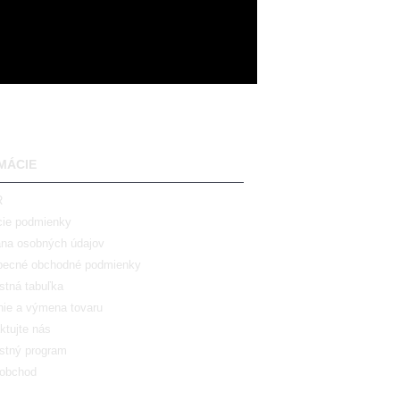
MÁCIE
R
ie podmienky
na osobných údajov
ecné obchodné podmienky
stná tabuľka
nie a výmena tovaru
ktujte nás
stný program
obchod