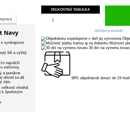
VEĽKOSTNÁ TABUĽKA
oprava
lt Navy
Obľúbený produkt
Obje
 s vynikajúcim
Možnosť pla
30 dní na výmenu tovar
tý šilt a vyšitý
 čo najväčší
o sieťoviny.
ný a ponúkne
ej obvod sa dá
99% objednávok dorazí do 24 hodí
ý zips.
j veľkosti vhodná
aj k športovým
a