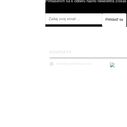
Prihlásením sa k odberu nášho newslettra získaš
Prihlásiť sa
KONTAKTY
info@sportshouse.sk