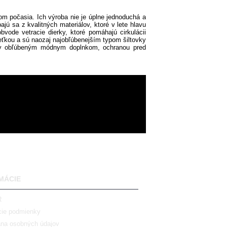
hom počasia. Ich výroba nie je úplne jednoduchá a
ú sa z kvalitných materiálov, ktoré v lete hlavu
vode vetracie dierky, ktoré pomáhajú cirkulácii
eťkou a sú naozaj najobľúbenejším typom šiltovky
ky obľúbeným módnym doplnkom, ochranou pred
MÁCIE
R
ie podmienky
na osobných údajov