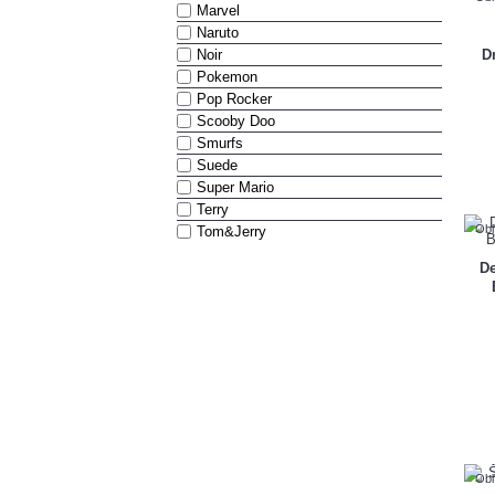
Marvel
Naruto
Noir
D
Pokemon
Pop Rocker
Scooby Doo
Smurfs
Suede
Super Mario
Terry
Obľ
Tom&Jerry
De
Obľ