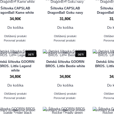
Šiltovka CAPSLAB
Šiltovka CAPSLAB
Šiltovk
ragonBall Kame white
DragonBall Goku navy
DragonBal
34,90€
31,80€
31
Do košíka
Do košíka
Do 
Obľúbený produkt
Obľúbený produkt
Obľúben
Porovnať produkt
Porovnať produkt
Porovna
úbený produkt
Porovnať produkt
Obľúbený produkt
Porovnať produkt
Obľúbený prod
DETI
DETI
tská šiltovka GOORIN
Detská šiltovka GOORIN
Detská šil
BROS. Little Legend
BROS. Little Bestie white
BROS. Littl
white
34,80€
34,80€
34
Do košíka
Do košíka
Do 
Obľúbený produkt
Obľúbený produkt
Obľúben
Porovnať produkt
Porovnať produkt
Porovna
úbený produkt
Porovnať produkt
Obľúbený produkt
Porovnať produkt
Obľúbený prod