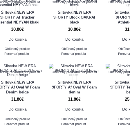
úbený produkt
Porovnať produkt
Obľúbený produkt
Porovnať produkt
Obľúbený prod
Šiltovka NEW ERA
Šiltovka NEW ERA
Šiltovk
9FORTY Af Trucker
9FORTY Block OAKRAI
9FORTY
sential NEYYAN khaki
black
Athlet
30,80€
30,80€
31
Do košíka
Do košíka
Do 
Obľúbený produkt
Obľúbený produkt
Obľúben
Porovnať produkt
Porovnať produkt
Porovna
úbený produkt
Porovnať produkt
Obľúbený produkt
Porovnať produkt
Obľúbený prod
Šiltovka NEW ERA
Šiltovka NEW ERA
Šiltovk
ORTY Af Oval W Foam
9FORTY Af Oval W Foam
9FORTY T
Denim beige
denim
b
31,80€
31,80€
25
Do košíka
Do košíka
Do 
Obľúbený produkt
Obľúbený produkt
Obľúben
Porovnať produkt
Porovnať produkt
Porovna