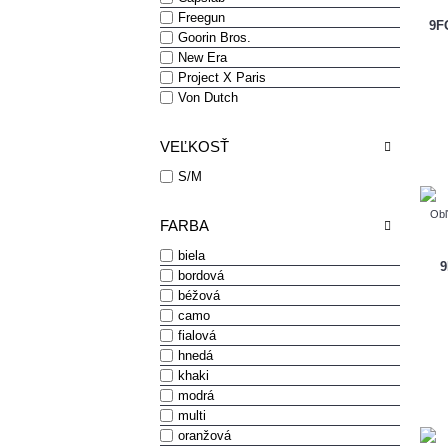
Freegun
9F
Goorin Bros.
New Era
Project X Paris
Von Dutch
VEĽKOSŤ
S/M
Obľ
FARBA
biela
9
bordová
béžová
camo
fialová
hnedá
khaki
modrá
multi
oranžová