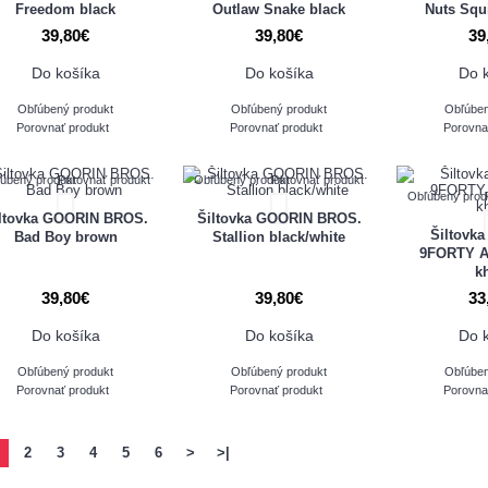
Freedom black
Outlaw Snake black
Nuts Squ
39,80€
39,80€
39
Do košíka
Do košíka
Do 
Obľúbený produkt
Obľúbený produkt
Obľúben
Porovnať produkt
Porovnať produkt
Porovna
úbený produkt
Porovnať produkt
Obľúbený produkt
Porovnať produkt
Obľúbený prod
ltovka GOORIN BROS.
Šiltovka GOORIN BROS.
Šiltovk
Bad Boy brown
Stallion black/white
9FORTY A
k
39,80€
39,80€
33
Do košíka
Do košíka
Do 
Obľúbený produkt
Obľúbený produkt
Obľúben
Porovnať produkt
Porovnať produkt
Porovna
2
3
4
5
6
>
>|