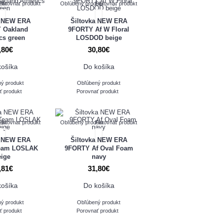
ukt
Porovnať produkt
Obľúbený produkt
Porovnať produkt
a NEW ERA
Šiltovka NEW ERA
 Oakland
9FORTY Af W Floral
ics green
LOSDOD beige
,80€
30,80€
košíka
Do košíka
ý produkt
Obľúbený produkt
ť produkt
Porovnať produkt
ukt
Porovnať produkt
Obľúbený produkt
Porovnať produkt
a NEW ERA
Šiltovka NEW ERA
eam LOSLAK
9FORTY Af Oval Foam
eige
navy
,81€
31,80€
košíka
Do košíka
ý produkt
Obľúbený produkt
ť produkt
Porovnať produkt