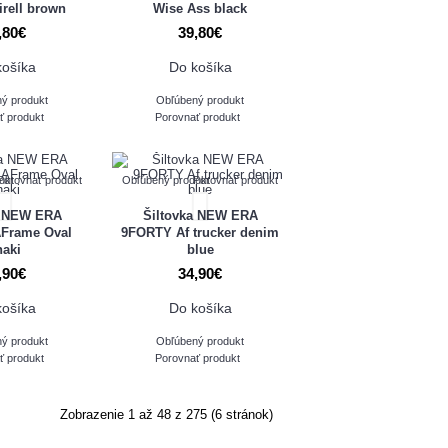
irell brown
Wise Ass black
,80€
39,80€
košíka
Do košíka
ý produkt
Obľúbený produkt
ť produkt
Porovnať produkt
ukt
Porovnať produkt
Obľúbený produkt
Porovnať produkt
a NEW ERA
Šiltovka NEW ERA
Frame Oval
9FORTY Af trucker denim
haki
blue
,90€
34,90€
košíka
Do košíka
ý produkt
Obľúbený produkt
ť produkt
Porovnať produkt
Zobrazenie 1 až 48 z 275 (6 stránok)