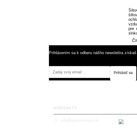
Šilt
šilt
ochl
vzdu
pre 
slnk
Čí
Prihlásením sa k odberu nášho newslettra získaš
Prihlásiť sa
KONTAKTY
info@sportshouse.sk