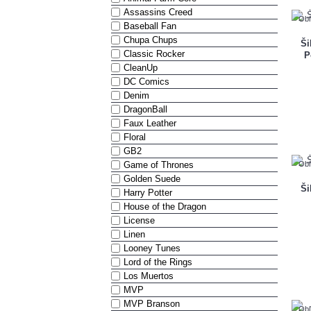
Assassins Creed
Obľ
Baseball Fan
Chupa Chups
Ši
Classic Rocker
P
CleanUp
DC Comics
Denim
DragonBall
Faux Leather
Floral
GB2
Game of Thrones
Obľ
Golden Suede
Ši
Harry Potter
House of the Dragon
License
Linen
Looney Tunes
Lord of the Rings
Los Muertos
MVP
MVP Branson
Obľ