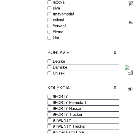
ružová
Obľ
sivá
tmavomodrá
zelená
Es
červená
čierna
žltá
POHLAVIE
Detské
Dámske
Unisex
Obľ
KOLEKCIA
9F
9FORTY
9FORTY Formula 1
9FORTY Nascar
9FORTY Trucker
9TWENTY
9TWENTY Trucker
Animal Farm Core