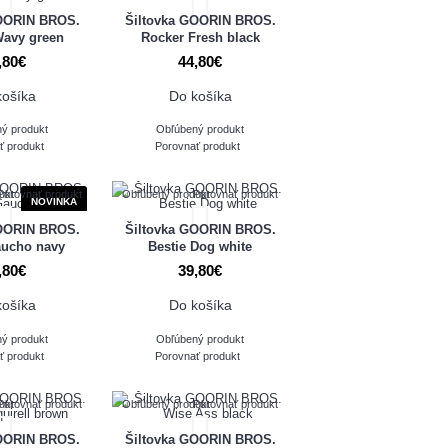
GOORIN BROS.
Šiltovka GOORIN BROS.
Wavy green
Rocker Fresh black
,80€
44,80€
košíka
Do košíka
ý produkt
Obľúbený produkt
ť produkt
Porovnať produkt
ukt
Porovnať produkt
Obľúbený produkt
Porovnať produkt
NOVINKA
GOORIN BROS.
Šiltovka GOORIN BROS.
aucho navy
Bestie Dog white
,80€
39,80€
košíka
Do košíka
ý produkt
Obľúbený produkt
ť produkt
Porovnať produkt
ukt
Porovnať produkt
Obľúbený produkt
Porovnať produkt
GOORIN BROS.
Šiltovka GOORIN BROS.