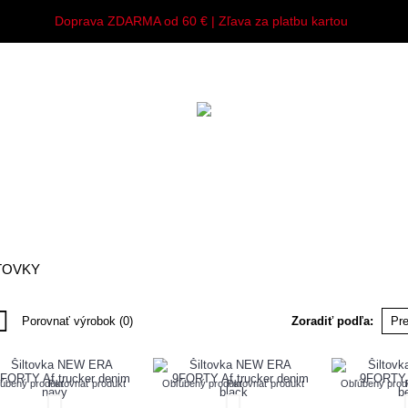
Doprava ZDARMA od 60 € | Zľava za platbu kartou
Y
MUŽI
ŽENY
DETI
DOPLNKY
TOVKY
Porovnať výrobok (0)
Zoradiť podľa:
úbený produkt
Porovnať produkt
Obľúbený produkt
Porovnať produkt
Obľúbený prod