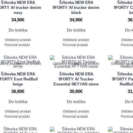
Šiltovka NEW ERA
Šiltovka NEW ERA
Šiltovk
ORTY Af trucker denim
9FORTY Af trucker denim
9FORTY C
navy
black
b
34,90€
34,90€
36
Do košíka
Do košíka
Do 
Obľúbený produkt
Obľúbený produkt
Obľúben
Porovnať produkt
Porovnať produkt
Porovna
úbený produkt
Porovnať produkt
Obľúbený produkt
Porovnať produkt
Obľúbený prod
Šiltovka NEW ERA
Šiltovka NEW ERA
Šiltovk
FORTY Esnt RedBull
9FORTY Af Trucker
9FORTY Pa
beige
Essential NEYYAN stone
RedBul
36,80€
30,80€
31
Do košíka
Do košíka
Do 
Obľúbený produkt
Obľúbený produkt
Obľúben
Porovnať produkt
Porovnať produkt
Porovna