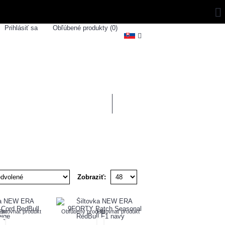
Prihlásiť sa
Obľúbené produkty (
0
)
0 ks - 0,00€
ZNAČKY
SPORTSHOUSE
Zobraziť:
ukt
Porovnať produkt
Obľúbený produkt
Porovnať produkt