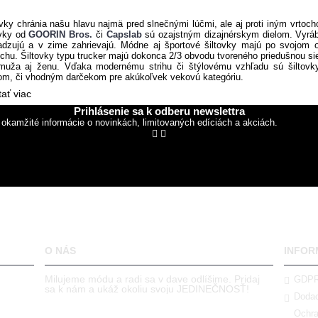
ovky chránia našu hlavu najmä pred slnečnými lúčmi, ale aj proti iným vrtoc
ovky od
GOORIN Bros.
či
Capslab
sú ozajstným dizajnérskym dielom. Vyrábaj
adzujú a v zime zahrievajú. Módne aj športové šiltovky majú po svojom ob
chu. Šiltovky typu trucker majú dokonca 2/3 obvodu tvoreného priedušnou si
muža aj ženu. Vďaka modernému strihu či štýlovému vzhľadu sú šiltov
om, či vhodným darčekom pre akúkoľvek vekovú kategóriu.
tať viac
Prihlásenie sa k odberu newslettra
 okamžité informácie o novinkách, limitovaných edíciách a akciách.
O NÁS
INFOR
Milujeme módu a radi sa v dave odlíšime. Pridaj
GDP
sa k nám a ukáž okoliu svoju JEDINEČNOSŤ!
Dodac
Ochra