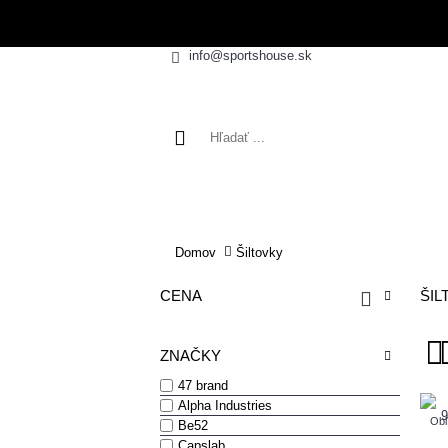
info@sportshouse.sk
VÝPREDAJ
NOVINK
Domov
Šiltovky
CENA
ŠIL
ZNAČKY
47 brand
Alpha Industries
Obľ
Be52
Capslab