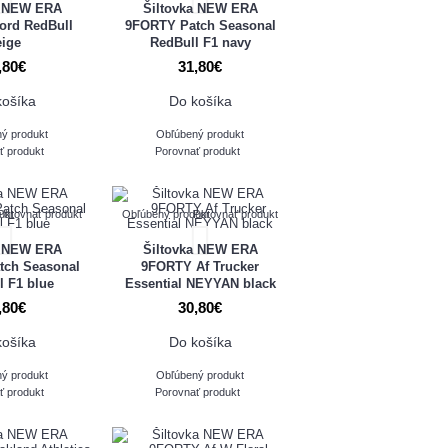
a NEW ERA
Šiltovka NEW ERA
ord RedBull
9FORTY Patch Seasonal
eige
RedBull F1 navy
,80€
31,80€
košíka
Do košíka
ý produkt
Obľúbený produkt
ť produkt
Porovnať produkt
ukt
Porovnať produkt
Obľúbený produkt
Porovnať produkt
a NEW ERA
Šiltovka NEW ERA
tch Seasonal
9FORTY Af Trucker
l F1 blue
Essential NEYYAN black
,80€
30,80€
košíka
Do košíka
ý produkt
Obľúbený produkt
ť produkt
Porovnať produkt