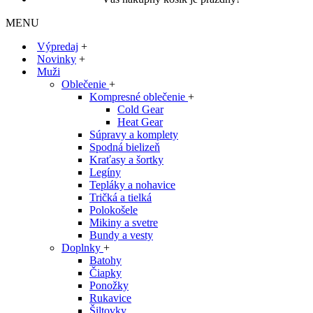
MENU
Výpredaj
+
Novinky
+
Muži
Oblečenie
+
Kompresné oblečenie
+
Cold Gear
Heat Gear
Súpravy a komplety
Spodná bielizeň
Kraťasy a šortky
Legíny
Tepláky a nohavice
Tričká a tielká
Polokošele
Mikiny a svetre
Bundy a vesty
Doplnky
+
Batohy
Čiapky
Ponožky
Rukavice
Šiltovky