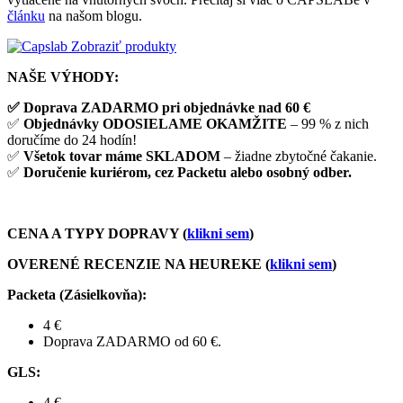
článku
na našom blogu.
Zobraziť produkty
NAŠE VÝHODY:
✅ Doprava ZADARMO pri objednávke nad 60 €
✅
Objednávky ODOSIELAME OKAMŽITE
– 99 % z nich
doručíme do 24 hodín!
✅
Všetok tovar máme SKLADOM
– žiadne zbytočné čakanie.
✅
Doručenie kuriérom, cez Packetu alebo osobný odber.
CENA A TYPY DOPRAVY (
klikni sem
)
OVERENÉ RECENZIE NA HEUREKE (
klikni sem
)
Packeta (Zásielkovňa)
:
4 €
Doprava ZADARMO od 60 €.
GLS
:
4 €