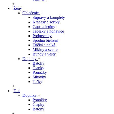
+
Ženy
Oblečenie
+
Súpravy a komplety
Kraťasy a šortky
Capri a legíny
Tepláky a nohavice
Podprsenky
Spodná bielizeň
Tričká a tielká
Mikiny a svetre
Bundy a vesty
Doplnky
+
Batohy
Čiapky
Ponožky
Šiltovky
Tašky
+
Deti
Doplnky
+
Ponožky
Čiapky
Batohy
+