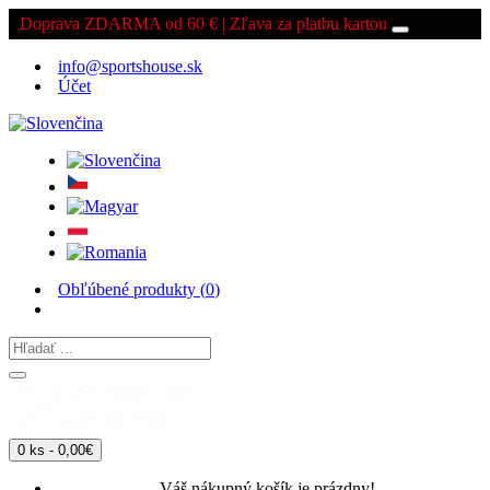
Doprava ZDARMA od 60 € | Zľava za platbu kartou
info@sportshouse.sk
Účet
Obľúbené produkty (
0
)
0 ks - 0,00€
Váš nákupný košík je prázdny!