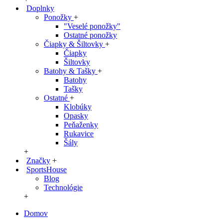
Doplnky
Ponožky
+
"Veselé ponožky"
Ostatné ponožky
Čiapky & Šiltovky
+
Čiapky
Šiltovky
Batohy & Tašky
+
Batohy
Tašky
Ostatné
+
Klobúky
Opasky
Peňaženky
Rukavice
Šály
+
Značky
+
SportsHouse
Blog
Technológie
+
Domov