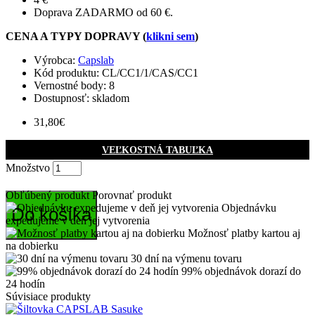
Doprava ZADARMO od 60 €.
CENA A TYPY DOPRAVY (
klikni sem
)
Výrobca:
Capslab
Kód produktu:
CL/CC1/1/CAS/CC1
Vernostné body:
8
Dostupnosť: skladom
31,80€
VEĽKOSTNÁ TABUĽKA
Množstvo
Obľúbený produkt
Porovnať produkt
Objednávku
Do košíka
expedujeme v deň jej vytvorenia
Možnosť platby kartou aj
na dobierku
30 dní na výmenu tovaru
99% objednávok dorazí do
24 hodín
Súvisiace produkty