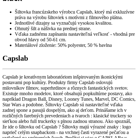
Šiltovka francúzskeho výrobcu Capslab, ktorý má exkluzívne
práva na výrobu šiltoviek s motívmi z filmového plátna.
Jednotlivé dizajny sa vyznačujú vysokou kvalitou.
Ohnutý šilt a nášivka na prednej strane.
Vďaka zadnému zapínaniu nastaviteľná veľkosť - vhodná pre
obvod hlavy od 50-61 cm.
Materiálové zloženie: 50% polyester, 50 % bavlna
Capslab
Capslab je kreatívnym laboratóriom inšpirovaným ikonickými
postavami pop kultúry. Produkty firmy Capslab oslovujú
milovníkov filmov, superhrdinov a rôznych fantastických svetov.
Existuje mnoho modelov, ktoré obsahujú popkultúrne postavy, ako
napríklad Dragon Ball, Disney, Looney Tunes, Marvel, DC Comics,
Star Wars a podobne. Šiltovky Capslab sú nastaviteľné vďaka
zadnej spone a pasujú dospelým, ako aj deťom. Prinášame ich v
rozličných farebných prevedeniach a tvaroch : klasické truckery so
sieťkou alebo full truckerky s plnou zadnou stranou. Ako spoznáš,
že ide o šiltovku od Capslab ? Šiltovky majú výrazné znaky : logo
naprieč celým snapbackom - na vrchnej časti vyrazené pečaťou a
vytlačené na vnútorných švoch. Prečítaj si viac o CAPSLABe v