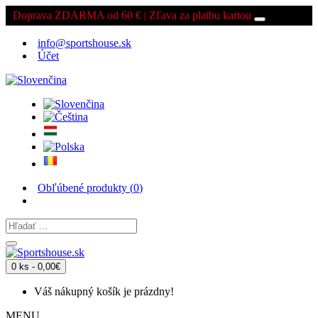
Doprava ZDARMA od 60 € | Zľava za platbu kartou
info@sportshouse.sk
Účet
Obľúbené produkty (
0
)
0 ks - 0,00€
Váš nákupný košík je prázdny!
MENU