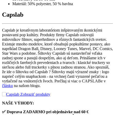
Materiál: 50% polyester, 50 % bavlna
Capslab
Capslab je kreatívnym laboratóriom inšpirovaným ikonickými
postavami pop kultúry. Produkty firmy Capslab oslovujú
milovníkov filmov, superhrdinov a rôznych fantastických svetov.
Existuje mnoho modelov, ktoré obsahujú popkultúrne postavy, ako
napríklad Dragon Ball, Disney, Looney Tunes, Marvel, DC Comics,
Star Wars a podobne. Šiltovky Capslab sú nastaviteľné vďaka
zadnej spone a pasujú dospelým, ako aj deťom. Prinášame ich v
rozličných farebných prevedeniach a tvaroch : klasické truckery so
sieťkou alebo full truckerky s plnou zadnou stranou. Ako spoznáš,
že ide o šiltovku od Capslab ? Šiltovky majú výrazné znaky : logo
naprieč celým snapbackom - na vrchnej časti vyrazené pečaťou a
vytlačené na vnútorných švoch. Prečítaj si viac o CAPSLABe v
článku
na našom blogu.
Zobraziť produkty
NAŠE VÝHODY:
✅ Doprava ZADARMO pri objednávke nad 60 €