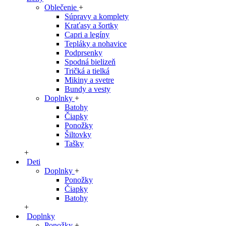
Oblečenie
+
Súpravy a komplety
Kraťasy a šortky
Capri a legíny
Tepláky a nohavice
Podprsenky
Spodná bielizeň
Tričká a tielká
Mikiny a svetre
Bundy a vesty
Doplnky
+
Batohy
Čiapky
Ponožky
Šiltovky
Tašky
+
Deti
Doplnky
+
Ponožky
Čiapky
Batohy
+
Doplnky
Ponožky
+