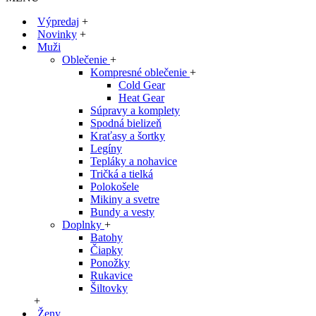
Výpredaj
+
Novinky
+
Muži
Oblečenie
+
Kompresné oblečenie
+
Cold Gear
Heat Gear
Súpravy a komplety
Spodná bielizeň
Kraťasy a šortky
Legíny
Tepláky a nohavice
Tričká a tielká
Polokošele
Mikiny a svetre
Bundy a vesty
Doplnky
+
Batohy
Čiapky
Ponožky
Rukavice
Šiltovky
+
Ženy