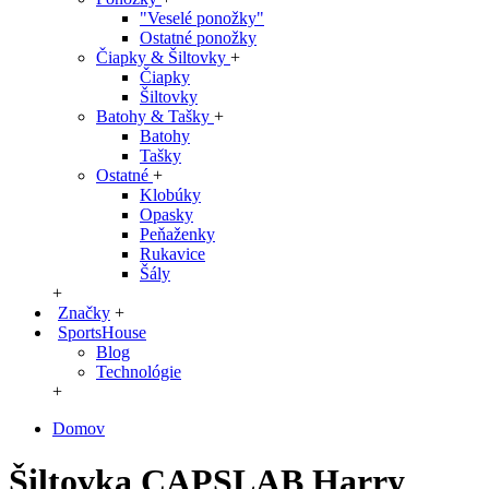
"Veselé ponožky"
Ostatné ponožky
Čiapky & Šiltovky
+
Čiapky
Šiltovky
Batohy & Tašky
+
Batohy
Tašky
Ostatné
+
Klobúky
Opasky
Peňaženky
Rukavice
Šály
+
Značky
+
SportsHouse
Blog
Technológie
+
Domov
Šiltovka CAPSLAB Harry