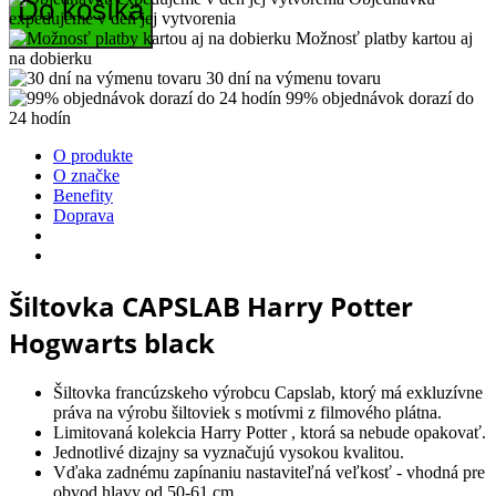
Do košíka
expedujeme v deň jej vytvorenia
Možnosť platby kartou aj
na dobierku
30 dní na výmenu tovaru
99% objednávok dorazí do
24 hodín
O produkte
O značke
Benefity
Doprava
Šiltovka CAPSLAB Harry Potter
Hogwarts black
Šiltovka francúzskeho výrobcu Capslab, ktorý má exkluzívne
práva na výrobu šiltoviek s motívmi z filmového plátna.
Limitovaná kolekcia Harry Potter , ktorá sa nebude opakovať.
Jednotlivé dizajny sa vyznačujú vysokou kvalitou.
Vďaka zadnému zapínaniu nastaviteľná veľkosť - vhodná pre
obvod hlavy od 50-61 cm.