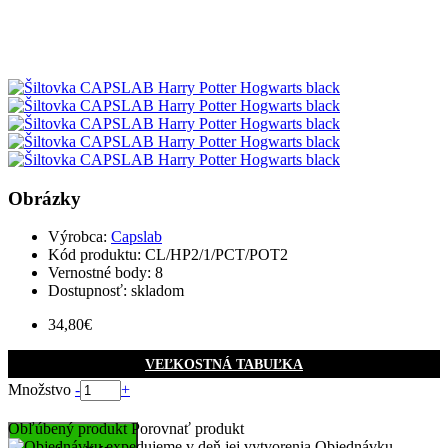
Obrázky
Výrobca:
Capslab
Kód produktu:
CL/HP2/1/PCT/POT2
Vernostné body:
8
Dostupnosť: skladom
34,80€
VEĽKOSTNÁ TABUĽKA
Množstvo
-
+
Obľúbený produkt
Porovnať produkt
Objednávku