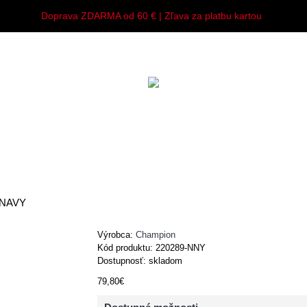
Doprava ZDARMA od 60 € | Zľava za platbu kartou
Y
MUŽI
ŽENY
DETI
DOPLNKY
 NAVY
Výrobca:
Champion
Kód produktu:
220289-NNY
Dostupnosť: skladom
79,80€