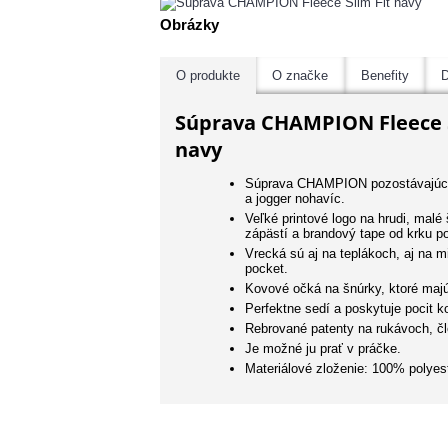
Obrázky
O produkte
O značke
Benefity
D
Súprava CHAMPION Fleece S
navy
Súprava CHAMPION pozostávajúca
a jogger nohavíc.
Veľké printové logo na hrudi, malé 
zápästí a brandový tape od krku po
Vrecká sú aj na teplákoch, aj na m
pocket.
Kovové očká na šnúrky, ktoré maj
Perfektne sedí a poskytuje pocit k
Rebrované patenty na rukávoch, č
Je možné ju prať v práčke.
Materiálové zloženie: 100% polyes