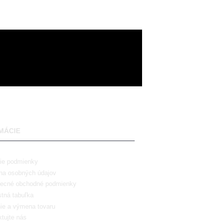
MÁCIE
ie podmienky
na osobných údajov
ecné obchodné podmienky
tná tabuľka
ie a výmena tovaru
tujte nás