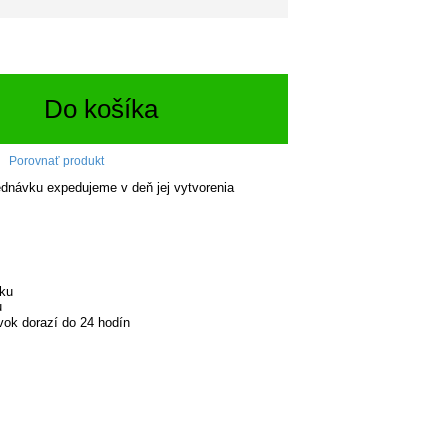
Do košíka
Porovnať produkt
dnávku expedujeme v deň jej vytvorenia
rku
u
ok dorazí do 24 hodín