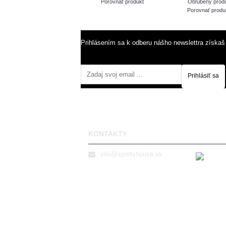
Porovnať produkt
Obľúbený prod
Porovnať produ
Prihlásením sa k odberu nášho newslettra získaš
Prihlásiť sa
KONTAKTY
info@sportshouse.sk