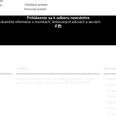
ukt
Obľúbený produkt
kt
Porovnať produkt
Prihlásenie sa k odberu newslettra
 okamžité informácie o novinkách, limitovaných edíciách a akciách.
O NÁS
INFOR
Milujeme módu a radi sa v dave odlíšime. Pridaj
GDPR
sa k nám a ukáž okoliu svoju JEDINEČNOSŤ!
Dodac
Ochra
Všeob
Veľkos
Vráten
Kontak