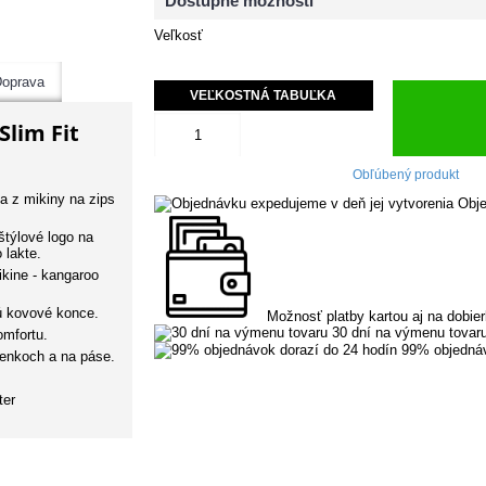
Dostupné možnosti
Veľkosť
oprava
VEĽKOSTNÁ TABUĽKA
lim Fit
Obľúbený produkt
 z mikiny na zips
Obje
štýlové logo na
 lakte.
ikine - kangaroo
ú kovové konce.
Možnosť platby kartou aj na dobie
30 dní na výmenu tovar
omfortu.
99% objednáv
lenkoch a na páse.
ter