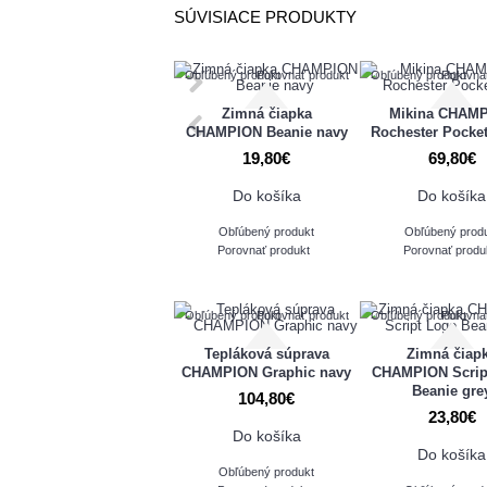
SÚVISIACE PRODUKTY
Obľúbený produkt
Porovnať produkt
Obľúbený produkt
Porovna
Zimná čiapka
Mikina CHAM
CHAMPION Beanie navy
Rochester Pocke
19,80€
69,80€
Do košíka
Do košíka
Obľúbený produkt
Obľúbený prod
Porovnať produkt
Porovnať produ
Obľúbený produkt
Porovnať produkt
Obľúbený produkt
Porovna
Tepláková súprava
Zimná čiap
CHAMPION Graphic navy
CHAMPION Scrip
Beanie gre
104,80€
23,80€
Do košíka
Do košíka
Obľúbený produkt