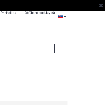
Prihlásiť sa
Obľúbené produkty (
0
)
0 ks - 0,00€
ZNAČKY
SPORTSHOUSE