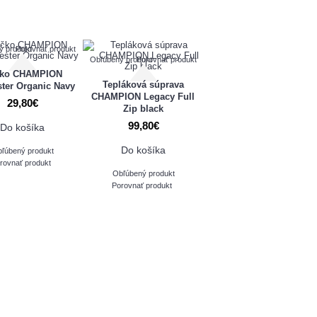
ý produkt
Porovnať produkt
Obľúbený produkt
Porovnať produkt
čko CHAMPION
Tepláková súprava
ter Organic Navy
CHAMPION Legacy Full
29,80€
Zip black
99,80€
Do košíka
Do košíka
ľúbený produkt
rovnať produkt
Obľúbený produkt
Porovnať produkt