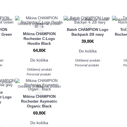
ť produkt
Obľúbený produkt
Porovnať produkt
Obľúben
Obľúbený produkt
Porovnať produkt
PION
Batoh CHAMPION Logo
Tri
Mikina CHAMPION
t Green
Backpack 20l navy
Roches
Rochester C-Logo
39,80€
Hoodie Black
64,80€
Do košíka
Do košíka
ukt
Obľúbený produkt
Ob
kt
Porovnať produkt
Po
Obľúbený produkt
Porovnať produkt
ť produkt
Obľúbený produkt
Porovnať produkt
ka
Mikina CHAMPION
t Logo
Rochester Asymetric
y
Organic Black
69,80€
Do košíka