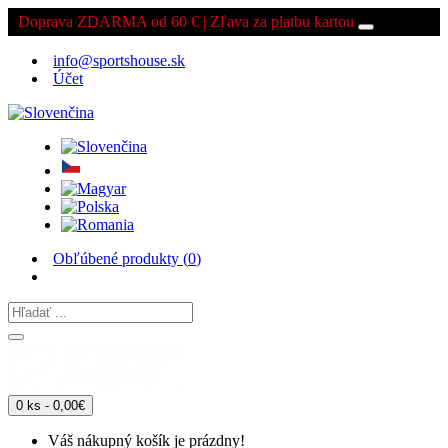
Doprava ZDARMA od 60 € | Zľava za platbu kartou
info@sportshouse.sk
Účet
Obľúbené produkty (
0
)
0 ks - 0,00€
Váš nákupný košík je prázdny!