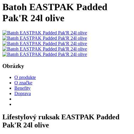
Batoh EASTPAK Padded
Pak'R 24l olive
Obrázky
O produkte
O značke
Benefity
Doprava
Lifestylový ruksak EASTPAK Padded
Pak'R 24l olive