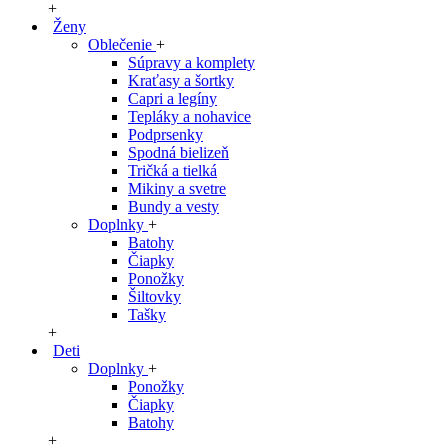
+
Ženy
Oblečenie
+
Súpravy a komplety
Kraťasy a šortky
Capri a legíny
Tepláky a nohavice
Podprsenky
Spodná bielizeň
Tričká a tielká
Mikiny a svetre
Bundy a vesty
Doplnky
+
Batohy
Čiapky
Ponožky
Šiltovky
Tašky
+
Deti
Doplnky
+
Ponožky
Čiapky
Batohy
+