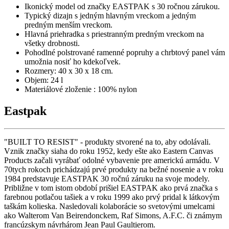
Ikonický model od značky EASTPAK s 30 ročnou zárukou.
Typický dizajn s jedným hlavným vreckom a jedným
predným menším vreckom.
Hlavná priehradka s priestranným predným vreckom na
všetky drobnosti.
Pohodlné polstrované ramenné popruhy a chrbtový panel vám
umožnia nosiť ho kdekoľvek.
Rozmery: 40 x 30 x 18 cm.
Objem: 24 l
Materiálové zloženie : 100% nylon
Eastpak
"BUILT TO RESIST" - produkty stvorené na to, aby odolávali.
Vznik značky siaha do roku 1952, kedy ešte ako Eastern Canvas
Products začali vyrábať odolné vybavenie pre americkú armádu. V
70tych rokoch prichádzajú prvé produkty na bežné nosenie a v roku
1984 predstavuje EASTPAK 30 ročnú záruku na svoje modely.
Približne v tom istom období prišiel EASTPAK ako prvá značka s
farebnou potlačou tašiek a v roku 1999 ako prvý pridal k látkovým
taškám kolieska. Nasledovali kolaborácie so svetovými umelcami
ako Walterom Van Beirendonckem, Raf Simons, A.F.C. či známym
francúzskym návrhárom Jean Paul Gaultierom.