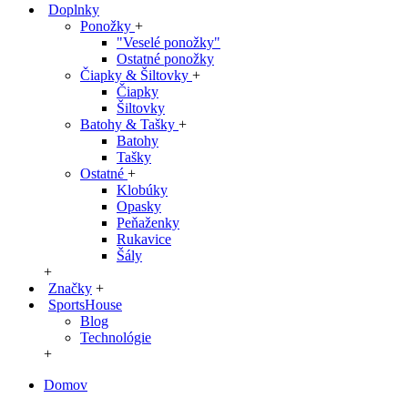
Doplnky
Ponožky
+
"Veselé ponožky"
Ostatné ponožky
Čiapky & Šiltovky
+
Čiapky
Šiltovky
Batohy & Tašky
+
Batohy
Tašky
Ostatné
+
Klobúky
Opasky
Peňaženky
Rukavice
Šály
+
Značky
+
SportsHouse
Blog
Technológie
+
Domov