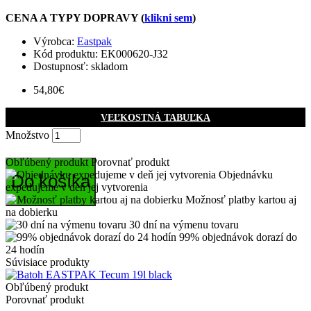
CENA A TYPY DOPRAVY (
klikni sem
)
Výrobca:
Eastpak
Kód produktu:
EK000620-J32
Dostupnosť: skladom
54,80€
VEĽKOSTNÁ TABUĽKA
Množstvo
Obľúbený produkt
Porovnať produkt
Objednávku
Do košíka
expedujeme v deň jej vytvorenia
Možnosť platby kartou aj
na dobierku
30 dní na výmenu tovaru
99% objednávok dorazí do
24 hodín
Súvisiace produkty
Obľúbený produkt
Porovnať produkt