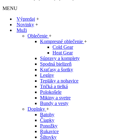
MENU
Výpredaj
+
Novinky
+
Muži
Oblečenie
+
Kompresné oblečenie
+
Cold Gear
Heat Gear
Súpravy a komplety
Spodná bielizeň
Kraťasy a šortky
Legíny
Tepláky a nohavice
Tričká a tielká
Polokošele
Mikiny a svetre
Bundy a vesty
Doplnky
+
Batohy
Čiapky
Ponožky
Rukavice
Šiltovky