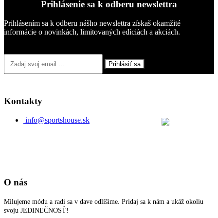
Prihlásenie sa k odberu newslettra
Prihlásením sa k odberu nášho newslettra získaš okamžité
informácie o novinkách, limitovaných edíciách a akciách.
Prihlásiť sa
Kontakty
info@sportshouse.sk
O nás
Milujeme módu a radi sa v dave odlíšime. Pridaj sa k nám a ukáž okoliu
svoju JEDINEČNOSŤ!