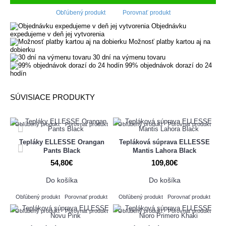
Obľúbený produkt
Porovnať produkt
Objednávku
expedujeme v deň jej vytvorenia
Možnosť platby kartou aj na
dobierku
30 dní na výmenu tovaru
99% objednávok dorazí do 24
hodín
SÚVISIACE PRODUKTY
Obľúbený produkt
Porovnať produkt
Obľúbený produkt
Porovnať produkt
Tepláky ELLESSE Orangan
Tepláková súprava ELLESSE
Pants Black
Mantis Lahora Black
54,80€
109,80€
Do košíka
Do košíka
Obľúbený produkt
Porovnať produkt
Obľúbený produkt
Porovnať produkt
Obľúbený produkt
Porovnať produkt
Obľúbený produkt
Porovnať produkt