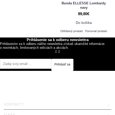
Bunda ELLESSE Lombardy
navy
89,80€
Do košíka
Obľúbený produkt
Porovnať produkt
Prihlásenie sa k odberu newslettra
Prihlásením sa k odberu nášho newslettra získaš okamžité informácie
o novinkách, limitovaných edíciách a akciách.
Prihlásiť sa
KONTAKTY
O NÁS