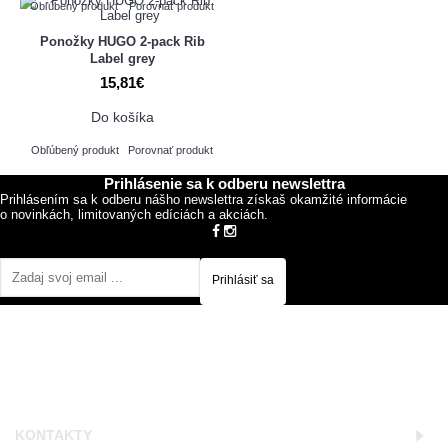
Obľúbený produkt
Porovnať produkt
Ponožky HUGO 2-pack Rib
Label grey
15,81€
Do košíka
Obľúbený produkt
Porovnať produkt
Prihlásenie sa k odberu newslettra
Prihlásením sa k odberu nášho newslettra získaš okamžité informácie
o novinkách, limitovaných edíciách a akciách.
Prihlásiť sa
KONTAKTY