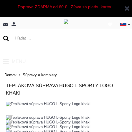
Doprava ZDARMA od 60 € | Zľava za platbu kartou
0 ks - 0,00€
MENU
Domov
Súpravy a komplety
TEPLÁKOVÁ SÚPRAVA HUGO L-SPORTY LOGO
KHAKI