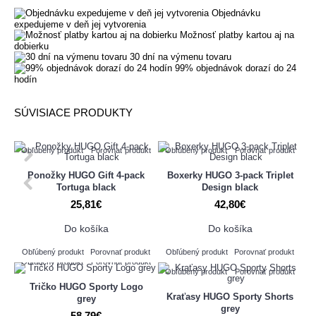
Objednávku
expedujeme v deň jej vytvorenia
Možnosť platby kartou aj na
dobierku
30 dní na výmenu tovaru
99% objednávok dorazí do 24
hodín
SÚVISIACE PRODUKTY
Obľúbený produkt
Porovnať produkt
Obľúbený produkt
Porovnať produkt
Ponožky HUGO Gift 4-pack
Boxerky HUGO 3-pack Triplet
Tortuga black
Design black
25,81€
42,80€
Do košíka
Do košíka
Obľúbený produkt
Porovnať produkt
Obľúbený produkt
Porovnať produkt
Obľúbený produkt
Porovnať produkt
Obľúbený produkt
Porovnať produkt
Tričko HUGO Sporty Logo
Kraťasy HUGO Sporty Shorts
grey
grey
58,79€