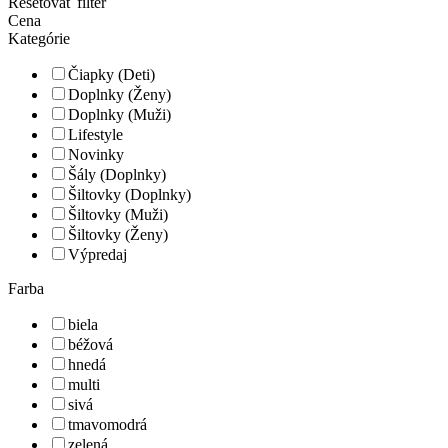
Resetovať filter
Cena
Kategórie
Čiapky (Deti)
Doplnky (Ženy)
Doplnky (Muži)
Lifestyle
Novinky
Šály (Doplnky)
Šiltovky (Doplnky)
Šiltovky (Muži)
Šiltovky (Ženy)
Výpredaj
Farba
biela
béžová
hnedá
multi
sivá
tmavomodrá
zelená