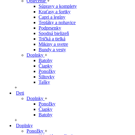
Oblečenie
+
Súpravy a komplety
Kraťasy a šortky
Capri a legíny
Tepláky a nohavice
Podprsenky
Spodná bielizeň
Tričká a tielká
Mikiny a svetre
Bundy a vesty
Doplnky
+
Batohy
Čiapky
Ponožky
Šiltovky
Tašky
+
Deti
Doplnky
+
Ponožky
Čiapky
Batohy
+
Doplnky
Ponožky
+