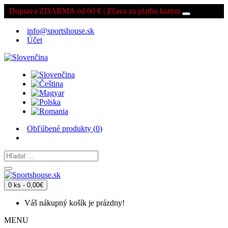
Doprava ZDARMA od 60 € | Zľava za platbu kartou
info@sportshouse.sk
Účet
Obľúbené produkty (
0
)
0 ks - 0,00€
Váš nákupný košík je prázdny!
MENU