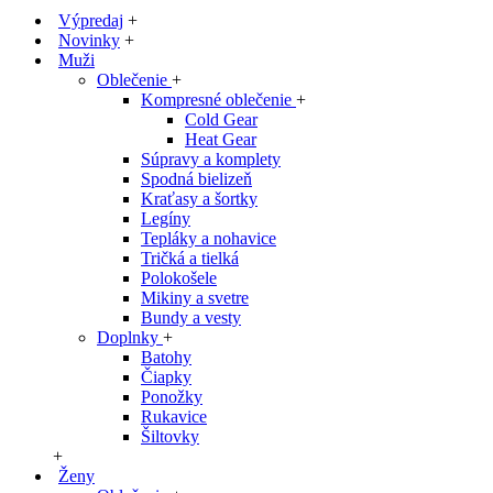
Výpredaj
+
Novinky
+
Muži
Oblečenie
+
Kompresné oblečenie
+
Cold Gear
Heat Gear
Súpravy a komplety
Spodná bielizeň
Kraťasy a šortky
Legíny
Tepláky a nohavice
Tričká a tielká
Polokošele
Mikiny a svetre
Bundy a vesty
Doplnky
+
Batohy
Čiapky
Ponožky
Rukavice
Šiltovky
+
Ženy