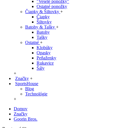
"Veselé ponožky"
Ostatné ponožky
Čiapky & Šiltovky
+
Čiapky
Šiltovky
Batohy & Tašky
+
Batohy
Tašky
Ostatné
+
Klobúky
Opasky
Peňaženky
Rukavice
Šály
+
Značky
+
SportsHouse
Blog
Technológie
+
Domov
Značky
Goorin Bros.