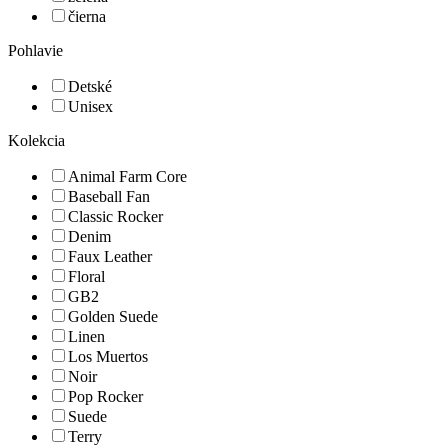
čierna
Pohlavie
Detské
Unisex
Kolekcia
Animal Farm Core
Baseball Fan
Classic Rocker
Denim
Faux Leather
Floral
GB2
Golden Suede
Linen
Los Muertos
Noir
Pop Rocker
Suede
Terry