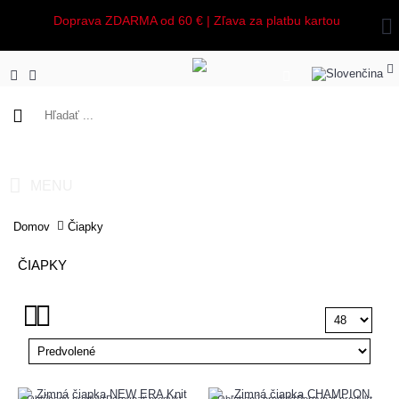
Doprava ZDARMA od 60 € | Zľava za platbu kartou
0 ks - 0,00€
MENU
Domov
Čiapky
ČIAPKY
Obľúbený produkt
Porovnať produkt
Obľúbený produkt
Porovnať produkt