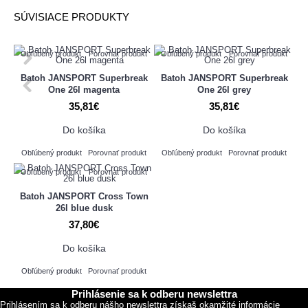
SÚVISIACE PRODUKTY
Obľúbený produkt
Porovnať produkt
Obľúbený produkt
Porovnať produkt
Batoh JANSPORT Superbreak
Batoh JANSPORT Superbreak
One 26l magenta
One 26l grey
35,81€
35,81€
Do košíka
Do košíka
Obľúbený produkt
Porovnať produkt
Obľúbený produkt
Porovnať produkt
Obľúbený produkt
Porovnať produkt
Batoh JANSPORT Cross Town
26l blue dusk
37,80€
Do košíka
Obľúbený produkt
Porovnať produkt
Prihlásenie sa k odberu newslettra
Prihlásením sa k odberu nášho newslettra získaš okamžité informácie