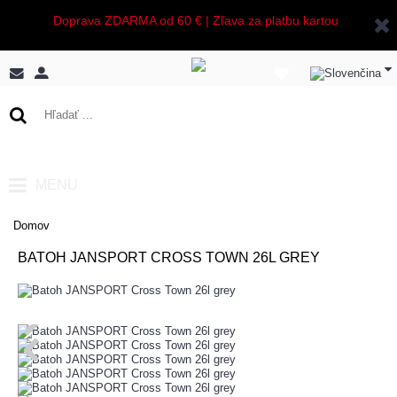
Doprava ZDARMA od 60 € | Zľava za platbu kartou
0 ks - 0,00€
MENU
Domov
BATOH JANSPORT CROSS TOWN 26L GREY