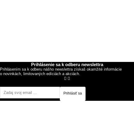
Prihlásenie sa k odberu newslettra
Prihlásením sa k odberu nášho newslettra získaš okamžité informácie
o novinkách, limitovaných edíciách a akciách.
Prihlásiť sa