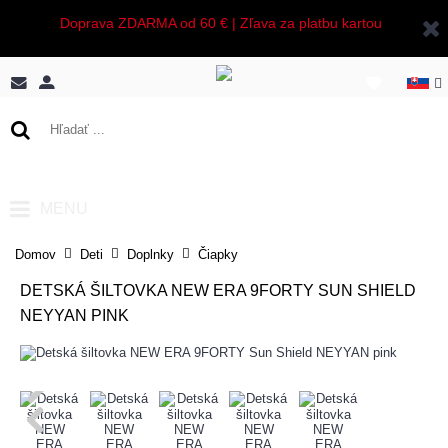
Doprava ZDARMA od 60 € | Zľava za platbu kartou
0 ks - 0,00€
MENU
Domov
Deti
Doplnky
Čiapky
DETSKÁ ŠILTOVKA NEW ERA 9FORTY SUN SHIELD
NEYYAN PINK