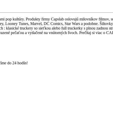
mi pop kultúry. Produkty firmy Capslab oslovujú milovníkov filmov, s
ney, Looney Tunes, Marvel, DC Comics, Star Wars a podobne. Šiltovky
h : klasické truckery so sieťkou alebo full truckerky s plnou zadnou st
yrazené pečaťou a vytlačené na vnútorných švoch. Prečítaj si viac o
číme do 24 hodín!