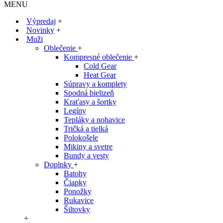
MENU
Výpredaj
+
Novinky
+
Muži
Oblečenie
+
Kompresné oblečenie
+
Cold Gear
Heat Gear
Súpravy a komplety
Spodná bielizeň
Kraťasy a šortky
Legíny
Tepláky a nohavice
Tričká a tielká
Polokošele
Mikiny a svetre
Bundy a vesty
Doplnky
+
Batohy
Čiapky
Ponožky
Rukavice
Šiltovky
+