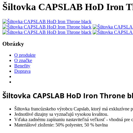
Šiltovka CAPSLAB HoD Iron T
Obrázky
O produkte
O značke
Benefity
Doprava
Šiltovka CAPSLAB HoD Iron Throne b
Šiltovka francúzskeho výrobcu Capslab, ktorý má exkluzívne pr
Jednotlivé dizajny sa vyznačujú vysokou kvalitou.
Vďaka zadnému zapínaniu nastaviteľná veľkosť - vhodná pre 
Materiálové zloženie: 50% polyester, 50 % bavlna