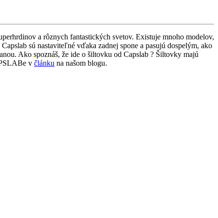
uperhrdinov a rôznych fantastických svetov. Existuje mnoho modelov,
 Capslab sú nastaviteľné vďaka zadnej spone a pasujú dospelým, ako
ranou. Ako spoznáš, že ide o šiltovku od Capslab ? Šiltovky majú
 CAPSLABe v
článku
na našom blogu.