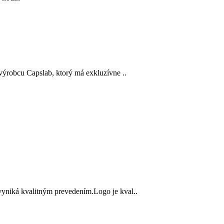
ýrobcu Capslab, ktorý má exkluzívne ..
niká kvalitným prevedením.Logo je kval..