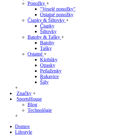
Ponožky
+
"Veselé ponožky"
Ostatné ponožky
Čiapky & Šiltovky
+
Čiapky
Šiltovky
Batohy & Tašky
+
Batohy
Tašky
Ostatné
+
Klobúky
Opasky
Peňaženky
Rukavice
Šály
+
Značky
+
SportsHouse
Blog
Technológie
+
Domov
Lifestyle