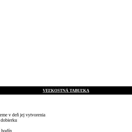
VEĽKOSTNÁ TABUĽKA
me v deň jej vytvorenia
 dobierku
 hodín