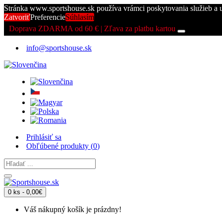
Stránka www.sportshouse.sk používa vrámci poskytovania služieb a 
Zatvoriť
Preferencie
Súhlasím
Doprava ZDARMA od 60 € | Zľava za platbu kartou
info@sportshouse.sk
Prihlásiť sa
Obľúbené produkty (
0
)
0 ks - 0,00€
Váš nákupný košík je prázdny!