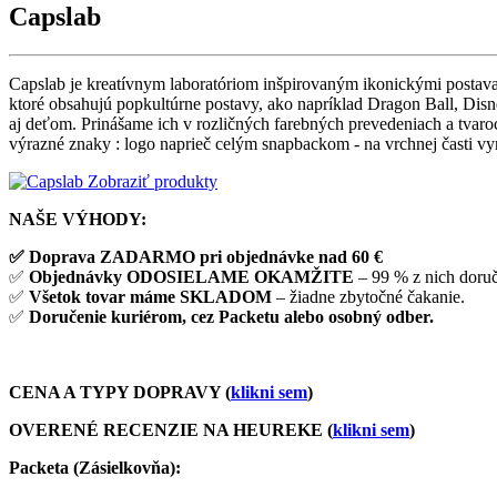
Capslab
Capslab je kreatívnym laboratóriom inšpirovaným ikonickými postava
ktoré obsahujú popkultúrne postavy, ako napríklad Dragon Ball, Dis
aj deťom. Prinášame ich v rozličných farebných prevedeniach a tvaroc
výrazné znaky : logo naprieč celým snapbackom - na vrchnej časti v
Zobraziť produkty
NAŠE VÝHODY:
✅ Doprava ZADARMO pri objednávke nad 60 €
✅
Objednávky ODOSIELAME OKAMŽITE
– 99 % z nich doru
✅
Všetok tovar máme SKLADOM
– žiadne zbytočné čakanie.
✅
Doručenie kuriérom, cez Packetu alebo osobný odber.
CENA A TYPY DOPRAVY (
klikni sem
)
OVERENÉ RECENZIE NA HEUREKE (
klikni sem
)
Packeta (Zásielkovňa)
: