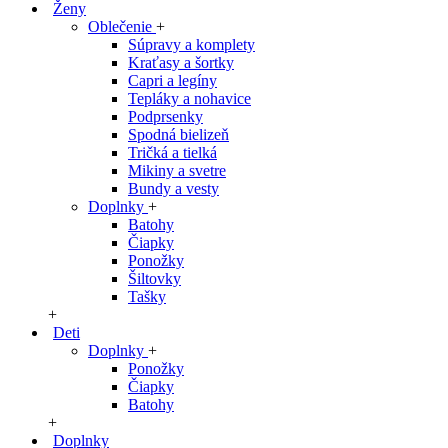
Ženy
Oblečenie
+
Súpravy a komplety
Kraťasy a šortky
Capri a legíny
Tepláky a nohavice
Podprsenky
Spodná bielizeň
Tričká a tielká
Mikiny a svetre
Bundy a vesty
Doplnky
+
Batohy
Čiapky
Ponožky
Šiltovky
Tašky
+
Deti
Doplnky
+
Ponožky
Čiapky
Batohy
+
Doplnky