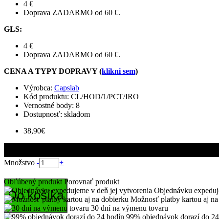
4 €
Doprava ZADARMO od 60 €.
GLS
:
4 €
Doprava ZADARMO od 60 €.
CENA A TYPY DOPRAVY (
klikni sem
)
Výrobca:
Capslab
Kód produktu:
CL/HOD/1/PCT/IRO
Vernostné body:
8
Dostupnosť: skladom
38,90€
Množstvo
-
+
Obľúbený produkt
Porovnať produkt
Objednávku expeduje
Do košíka
Možnosť platby kartou aj na
30 dní na výmenu tovaru
99% objednávok dorazí do 24