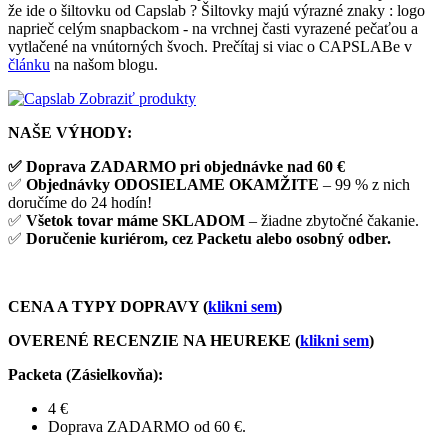
že ide o šiltovku od Capslab ? Šiltovky majú výrazné znaky : logo
naprieč celým snapbackom - na vrchnej časti vyrazené pečaťou a
vytlačené na vnútorných švoch. Prečítaj si viac o CAPSLABe v
článku
na našom blogu.
Zobraziť produkty
NAŠE VÝHODY:
✅ Doprava ZADARMO pri objednávke nad 60 €
✅
Objednávky ODOSIELAME OKAMŽITE
– 99 % z nich
doručíme do 24 hodín!
✅
Všetok tovar máme SKLADOM
– žiadne zbytočné čakanie.
✅
Doručenie kuriérom, cez Packetu alebo osobný odber.
CENA A TYPY DOPRAVY (
klikni sem
)
OVERENÉ RECENZIE NA HEUREKE (
klikni sem
)
Packeta (Zásielkovňa)
:
4 €
Doprava ZADARMO od 60 €.