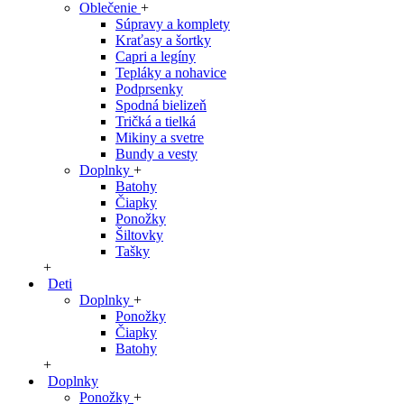
Oblečenie
+
Súpravy a komplety
Kraťasy a šortky
Capri a legíny
Tepláky a nohavice
Podprsenky
Spodná bielizeň
Tričká a tielká
Mikiny a svetre
Bundy a vesty
Doplnky
+
Batohy
Čiapky
Ponožky
Šiltovky
Tašky
+
Deti
Doplnky
+
Ponožky
Čiapky
Batohy
+
Doplnky
Ponožky
+