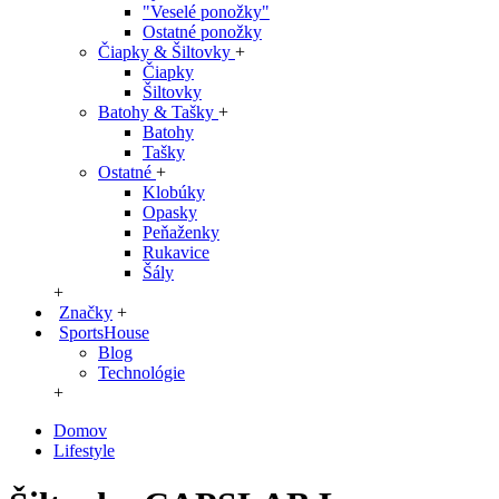
"Veselé ponožky"
Ostatné ponožky
Čiapky & Šiltovky
+
Čiapky
Šiltovky
Batohy & Tašky
+
Batohy
Tašky
Ostatné
+
Klobúky
Opasky
Peňaženky
Rukavice
Šály
+
Značky
+
SportsHouse
Blog
Technológie
+
Domov
Lifestyle