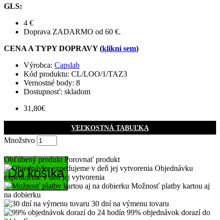
GLS
:
4 €
Doprava ZADARMO od 60 €.
CENA A TYPY DOPRAVY (
klikni sem
)
Výrobca:
Capslab
Kód produktu:
CL/LOO/1/TAZ3
Vernostné body:
8
Dostupnosť: skladom
31,80€
VEĽKOSTNÁ TABUĽKA
Množstvo
Obľúbený produkt
Porovnať produkt
Objednávku
Do košíka
expedujeme v deň jej vytvorenia
Možnosť platby kartou aj
na dobierku
30 dní na výmenu tovaru
99% objednávok dorazí do