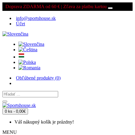
Doprava ZDARMA od 60 € | Zľava za platbu kartou
info@sportshouse.sk
Účet
Obľúbené produkty (
0
)
0 ks - 0,00€
Váš nákupný košík je prázdny!
MENU