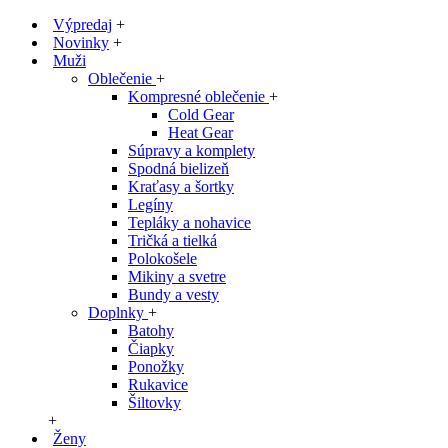
Výpredaj
+
Novinky
+
Muži
Oblečenie
+
Kompresné oblečenie
+
Cold Gear
Heat Gear
Súpravy a komplety
Spodná bielizeň
Kraťasy a šortky
Legíny
Tepláky a nohavice
Tričká a tielká
Polokošele
Mikiny a svetre
Bundy a vesty
Doplnky
+
Batohy
Čiapky
Ponožky
Rukavice
Šiltovky
+
Ženy