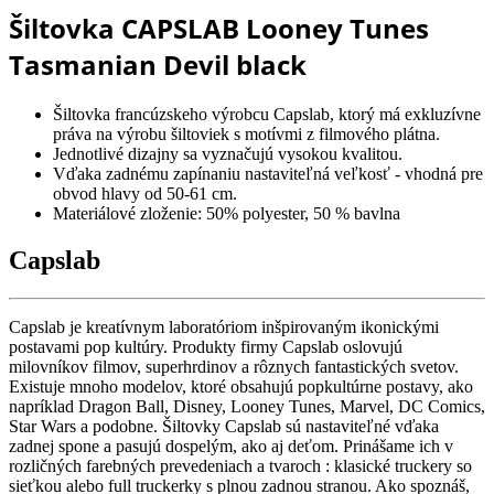
Šiltovka CAPSLAB Looney Tunes
Tasmanian Devil black
Šiltovka francúzskeho výrobcu Capslab, ktorý má exkluzívne
práva na výrobu šiltoviek s motívmi z filmového plátna.
Jednotlivé dizajny sa vyznačujú vysokou kvalitou.
Vďaka zadnému zapínaniu nastaviteľná veľkosť - vhodná pre
obvod hlavy od 50-61 cm.
Materiálové zloženie: 50% polyester, 50 % bavlna
Capslab
Capslab je kreatívnym laboratóriom inšpirovaným ikonickými
postavami pop kultúry. Produkty firmy Capslab oslovujú
milovníkov filmov, superhrdinov a rôznych fantastických svetov.
Existuje mnoho modelov, ktoré obsahujú popkultúrne postavy, ako
napríklad Dragon Ball, Disney, Looney Tunes, Marvel, DC Comics,
Star Wars a podobne. Šiltovky Capslab sú nastaviteľné vďaka
zadnej spone a pasujú dospelým, ako aj deťom. Prinášame ich v
rozličných farebných prevedeniach a tvaroch : klasické truckery so
sieťkou alebo full truckerky s plnou zadnou stranou. Ako spoznáš,