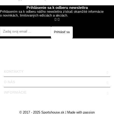
Prihlásenie sa k odberu newslettra
Prihlásením sa k odberu nášho newslettra získaš okamžité informácie
o novinkách, limitovaných edíciách a akciách.
Prihlásiť sa
KONTAKTY
O NÁS
INFORMÁCIE
© 2017 - 2025 Sportshouse.sk | Made with passion