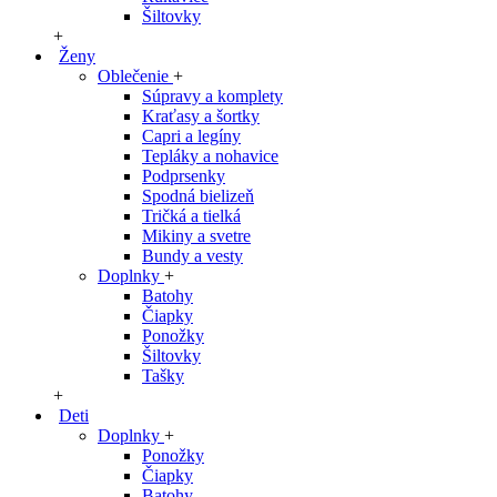
Šiltovky
+
Ženy
Oblečenie
+
Súpravy a komplety
Kraťasy a šortky
Capri a legíny
Tepláky a nohavice
Podprsenky
Spodná bielizeň
Tričká a tielká
Mikiny a svetre
Bundy a vesty
Doplnky
+
Batohy
Čiapky
Ponožky
Šiltovky
Tašky
+
Deti
Doplnky
+
Ponožky
Čiapky
Batohy