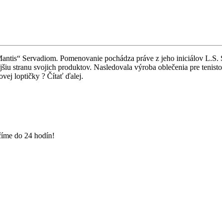
antis“ Servadiom. Pomenovanie pochádza práve z jeho iniciálov L.S. S
ajšiu stranu svojich produktov. Nasledovala výroba oblečenia pre tenist
ovej loptičky ? Čítať ďalej.
číme do 24 hodín!