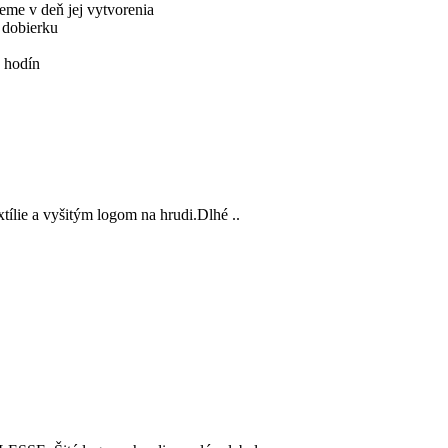
me v deň jej vytvorenia
 dobierku
 hodín
ie a vyšitým logom na hrudi.Dlhé ..