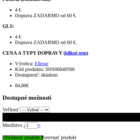
4 €
Doprava ZADARMO od 60 €.
GLS
:
4 €
Doprava ZADARMO od 60 €.
CENA A TYPY DOPRAVY (
klikni sem
)
Výrobca:
Ellesse
Kód produktu:
SHS06040506
Dostupnosť: skladom
84,80€
Dostupné možnosti
Veľkosť
Množstvo
-
+
Obľúbený produkt
Porovnať produkt