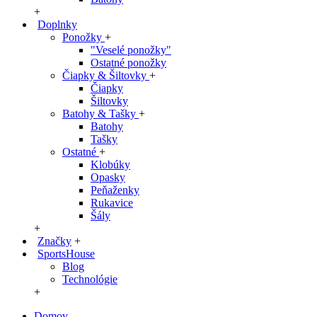
+
Doplnky
Ponožky
+
"Veselé ponožky"
Ostatné ponožky
Čiapky & Šiltovky
+
Čiapky
Šiltovky
Batohy & Tašky
+
Batohy
Tašky
Ostatné
+
Klobúky
Opasky
Peňaženky
Rukavice
Šály
+
Značky
+
SportsHouse
Blog
Technológie
+
Domov