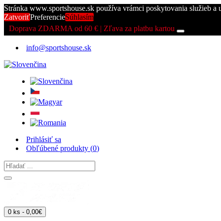
Stránka www.sportshouse.sk používa vrámci poskytovania služieb a 
Zatvoriť
Preferencie
Súhlasím
Doprava ZDARMA od 60 € | Zľava za platbu kartou
info@sportshouse.sk
Prihlásiť sa
Obľúbené produkty (
0
)
0 ks - 0,00€