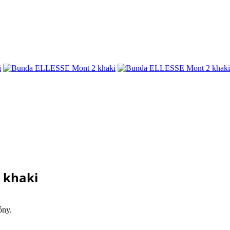
 khaki
óny.