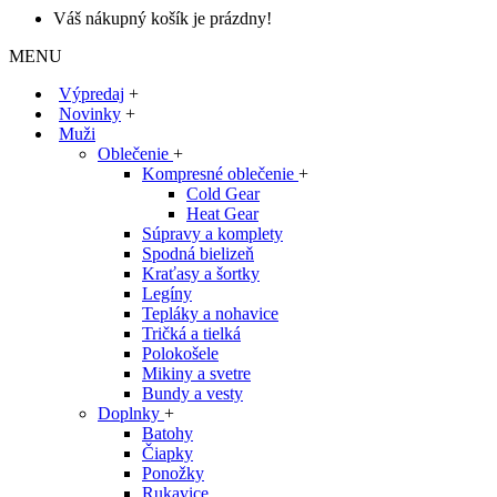
Váš nákupný košík je prázdny!
MENU
Výpredaj
+
Novinky
+
Muži
Oblečenie
+
Kompresné oblečenie
+
Cold Gear
Heat Gear
Súpravy a komplety
Spodná bielizeň
Kraťasy a šortky
Legíny
Tepláky a nohavice
Tričká a tielká
Polokošele
Mikiny a svetre
Bundy a vesty
Doplnky
+
Batohy
Čiapky
Ponožky
Rukavice