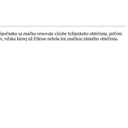
počiatku sa značka venovala výrobe lyžiarskeho oblečenia, pričom
ov, vďaka ktorej už Ellesse nebola len značkou zimného oblečenia.