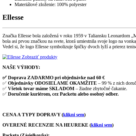
Materiálové zloženie: 100% polyester
Ellesse
Značka Ellesse bola založená v roku 1959 v Taliansku Leonardom „M
bola asi prvou značkou na svete, ktorá umiestnila svoje logo na vonk
Vedel si, že logo Ellesse symbolizuje špičky dvoch lyží a prierez tenis
Zobraziť produkty
NAŠE VÝHODY:
✅ Doprava ZADARMO pri objednávke nad 60 €
✅
Objednávky ODOSIELAME OKAMŽITE
– 99 % z nich doru
✅
Všetok tovar máme SKLADOM
– žiadne zbytočné čakanie.
✅
Doručenie kuriérom, cez Packetu alebo osobný odber.
CENA A TYPY DOPRAVY (
klikni sem
)
OVERENÉ RECENZIE NA HEUREKE (
klikni sem
)
Packeta (Zásielkovňa)
: