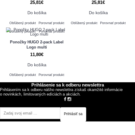
25,81€
25,81€
Do košíka
Do košíka
Obľúbený produkt
Porovnať produkt
Obľúbený produkt
Porovnať produkt
Obľúbený produkt
Porovnať produkt
Ponožky HUGO 2-pack Label
Logo multi
11,80€
Do košíka
Obľúbený produkt
Porovnať produkt
Prihlásenie sa k odberu newslettra
Prihlásením sa k odberu nášho newslettra získaš okamžité informácie
o novinkách, limitovaných edíciách a akciách.
Prihlásiť sa