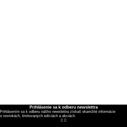
Prihlásenie sa k odberu newslettra
Prihlásením sa k odberu nášho newslettra získaš okamžité informácie
o novinkách, limitovaných edíciách a akciách.