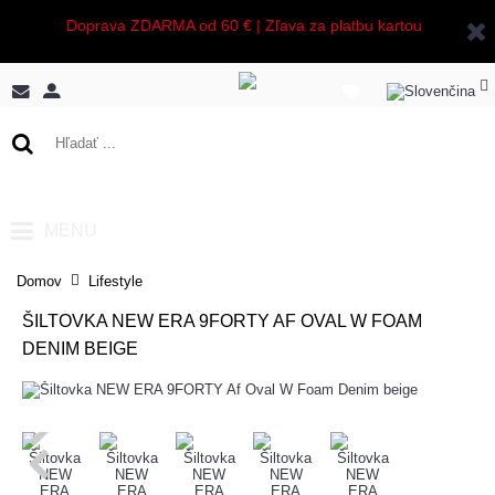
Doprava ZDARMA od 60 € | Zľava za platbu kartou
0 ks - 0,00€
MENU
Domov
Lifestyle
ŠILTOVKA NEW ERA 9FORTY AF OVAL W FOAM
DENIM BEIGE