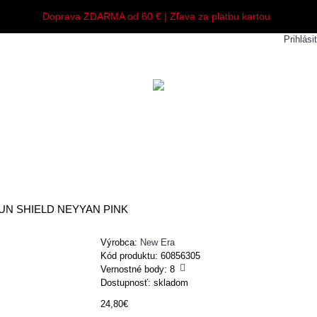
Doprava ZDARMA od 60 € | Zľava za platbu kartou
Prihlási
Y
MUŽI
ŽENY
DETI
DOPLNKY
UN SHIELD NEYYAN PINK
Výrobca:
New Era
Kód produktu:
60856305
Vernostné body:
8
Dostupnosť: skladom
24,80€