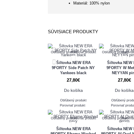
Materiál: 100% nylon
SÚVISIACE PRODUKTY
Obľúbený produkt
Porovnať produkt
Obľúbený produkt
Porovna
Šiltovka NEW ERA
Šiltovka NEW
9FORTY Side Patch NY
9FORTY W Meta
Yankees black
NEYYAN pi
27,80€
27,80€
Do košíka
Do košíka
Obľúbený produkt
Obľúbený prod
Porovnať produkt
Porovnať produ
Obľúbený produkt
Porovnať produkt
Obľúbený produkt
Porovna
Šiltovka NEW ERA
Šiltovka NEW
9FORTY Eframe Washed
9FORTY Af Oval