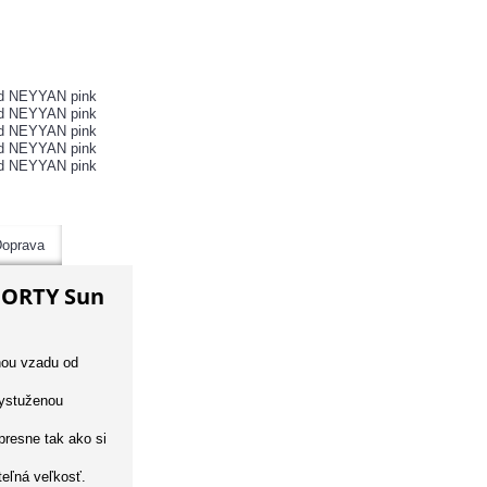
oprava
FORTY Sun
nou vzadu od
vystuženou
presne tak ako si
eľná veľkosť.