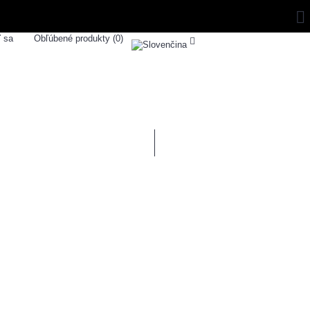
ť sa
Obľúbené produkty (
0
)
0 ks - 0,00€
ZNAČKY
SPORTSHOUSE