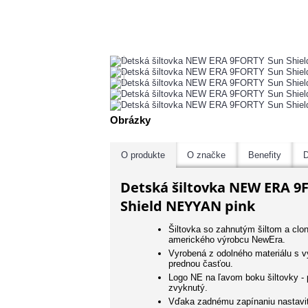
Obrázky
O produkte
O značke
Benefity
D
Detská šiltovka NEW ERA 9
Shield NEYYAN pink
Šiltovka so zahnutým šiltom a clo
amerického výrobcu NewEra.
Vyrobená z odolného materiálu s 
prednou časťou.
Logo NE na ľavom boku šiltovky - 
zvyknutý.
Vďaka zadnému zapínaniu nastavit