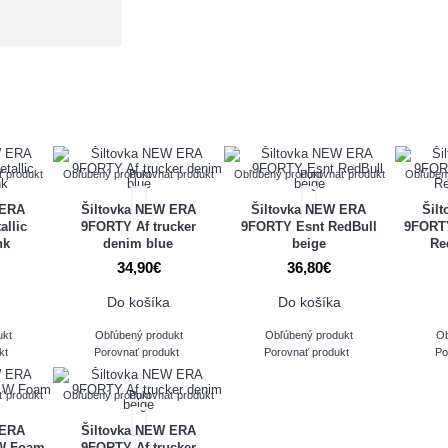
ť produkt
Obľúbený produkt
Porovnať produkt
Obľúbený produkt
Porovnať produkt
Obľúben
 ERA
Šiltovka NEW ERA
Šiltovka NEW ERA
Šil
llic
9FORTY Af trucker
9FORTY Esnt RedBull
9FORTY
nk
denim blue
beige
Re
34,90€
36,80€
Do košíka
Do košíka
ukt
Obľúbený produkt
Obľúbený produkt
Ob
kt
Porovnať produkt
Porovnať produkt
Po
ť produkt
Obľúbený produkt
Porovnať produkt
 ERA
Šiltovka NEW ERA
 W Foam
9FORTY Af trucker