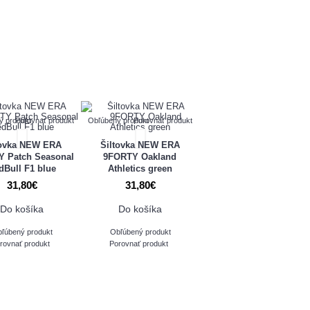
ý produkt
Porovnať produkt
Obľúbený produkt
Porovnať produkt
tovka NEW ERA
Šiltovka NEW ERA
 Patch Seasonal
9FORTY Oakland
dBull F1 blue
Athletics green
31,80€
31,80€
Do košíka
Do košíka
ľúbený produkt
Obľúbený produkt
rovnať produkt
Porovnať produkt