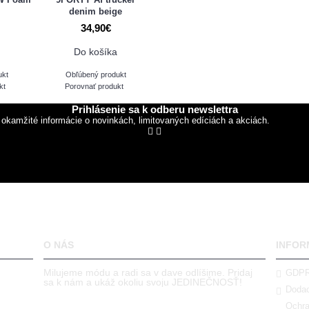
denim beige
34,90€
Do košíka
ukt
Obľúbený produkt
kt
Porovnať produkt
Prihlásenie sa k odberu newslettra
 okamžité informácie o novinkách, limitovaných edíciách a akciách.
O NÁS
INFOR
Milujeme módu a radi sa v dave odlíšime. Pridaj
GDP
sa k nám a ukáž okoliu svoju JEDINEČNOSŤ!
Dodac
Ochra