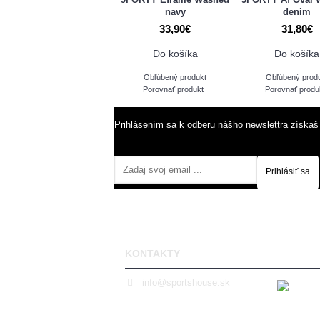
navy
denim
33,90€
31,80€
Do košíka
Do košíka
Obľúbený produkt
Obľúbený prod
Porovnať produkt
Porovnať produ
Prihlásením sa k odberu nášho newslettra získaš
Prihlásiť sa
KONTAKTY
info@sportshouse.sk