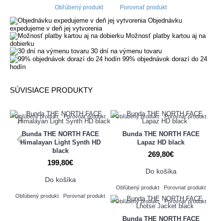
Obľúbený produkt
Porovnať produkt
Objednávku
expedujeme v deň jej vytvorenia
Možnosť platby kartou aj na
dobierku
30 dní na výmenu tovaru
99% objednávok dorazí do 24
hodín
SÚVISIACE PRODUKTY
Obľúbený produkt
Porovnať produkt
Obľúbený produkt
Porovnať produkt
Bunda THE NORTH FACE
Bunda THE NORTH FACE
Himalayan Light Synth HD
Lapaz HD black
black
269,80€
199,80€
Do košíka
Do košíka
Obľúbený produkt
Porovnať produkt
Obľúbený produkt
Porovnať produkt
Obľúbený produkt
Porovnať produkt
Bunda THE NORTH FACE