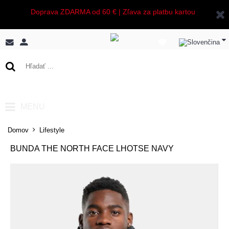
Doprava ZDARMA od 60 € | Zľava za platbu kartou
0 ks - 0,00€
MENU
Domov
Lifestyle
BUNDA THE NORTH FACE LHOTSE NAVY