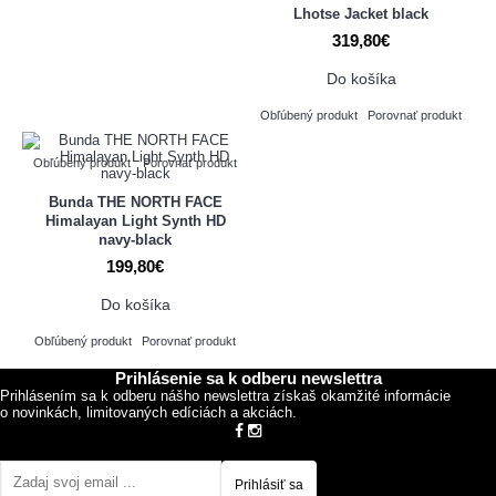
Lhotse Jacket black
319,80€
Do košíka
Obľúbený produkt
Porovnať produkt
Obľúbený produkt
Porovnať produkt
Bunda THE NORTH FACE
Himalayan Light Synth HD
navy-black
199,80€
Do košíka
Obľúbený produkt
Porovnať produkt
Prihlásenie sa k odberu newslettra
Prihlásením sa k odberu nášho newslettra získaš okamžité informácie
o novinkách, limitovaných edíciách a akciách.
Prihlásiť sa