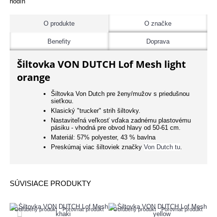
hodín
O produkte
O značke
Benefity
Doprava
Šiltovka VON DUTCH Lof Mesh light
orange
Šiltovka Von Dutch pre ženy/mužov s priedušnou
sieťkou.
Klasický "trucker" strih šiltovky.
Nastaviteľná veľkosť vďaka zadnému plastovému
pásiku - vhodná pre obvod hlavy od 50-61 cm.
Materiál: 57% polyester, 43 % bavlna
Preskúmaj viac šiltoviek značky
Von Dutch tu
.
SÚVISIACE PRODUKTY
Obľúbený produkt
Porovnať produkt
Obľúbený produkt
Porovnať produkt