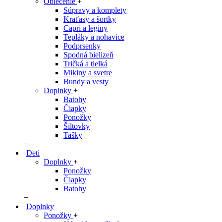
Oblečenie
+
Súpravy a komplety
Kraťasy a šortky
Capri a legíny
Tepláky a nohavice
Podprsenky
Spodná bielizeň
Tričká a tielká
Mikiny a svetre
Bundy a vesty
Doplnky
+
Batohy
Čiapky
Ponožky
Šiltovky
Tašky
+
Deti
Doplnky
+
Ponožky
Čiapky
Batohy
+
Doplnky
Ponožky
+