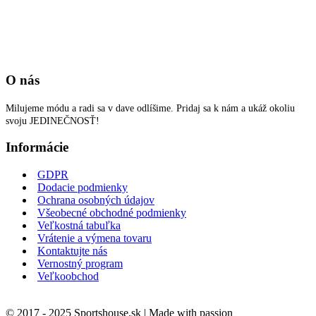
O nás
Milujeme módu a radi sa v dave odlíšime. Pridaj sa k nám a ukáž okoliu
svoju JEDINEČNOSŤ!
Informácie
GDPR
Dodacie podmienky
Ochrana osobných údajov
Všeobecné obchodné podmienky
Veľkostná tabuľka
Vrátenie a výmena tovaru
Kontaktujte nás
Vernostný program
Veľkoobchod
© 2017 - 2025 Sportshouse.sk | Made with passion