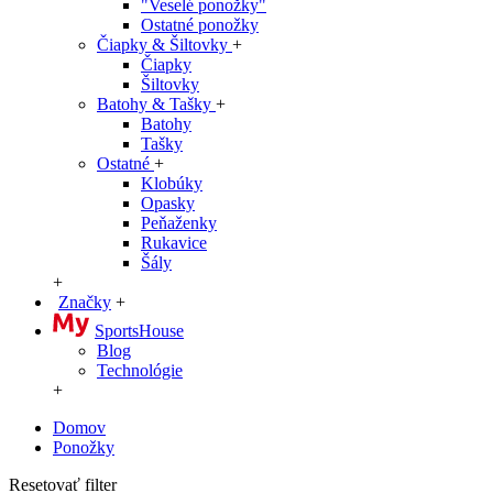
"Veselé ponožky"
Ostatné ponožky
Čiapky & Šiltovky
+
Čiapky
Šiltovky
Batohy & Tašky
+
Batohy
Tašky
Ostatné
+
Klobúky
Opasky
Peňaženky
Rukavice
Šály
+
Značky
+
SportsHouse
Blog
Technológie
+
Domov
Ponožky
Resetovať filter