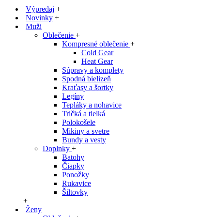
Výpredaj
+
Novinky
+
Muži
Oblečenie
+
Kompresné oblečenie
+
Cold Gear
Heat Gear
Súpravy a komplety
Spodná bielizeň
Kraťasy a šortky
Legíny
Tepláky a nohavice
Tričká a tielká
Polokošele
Mikiny a svetre
Bundy a vesty
Doplnky
+
Batohy
Čiapky
Ponožky
Rukavice
Šiltovky
+
Ženy