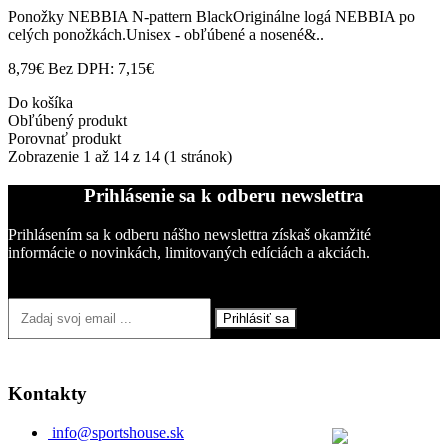
Ponožky NEBBIA N-pattern BlackOriginálne logá NEBBIA po
celých ponožkách.Unisex - obľúbené a nosené&..
8,79€
Bez DPH: 7,15€
Do košíka
Obľúbený produkt
Porovnať produkt
Zobrazenie 1 až 14 z 14 (1 stránok)
Prihlásenie sa k odberu newslettra
Prihlásením sa k odberu nášho newslettra získaš okamžité
informácie o novinkách, limitovaných edíciách a akciách.
Prihlásiť sa
Kontakty
info@sportshouse.sk