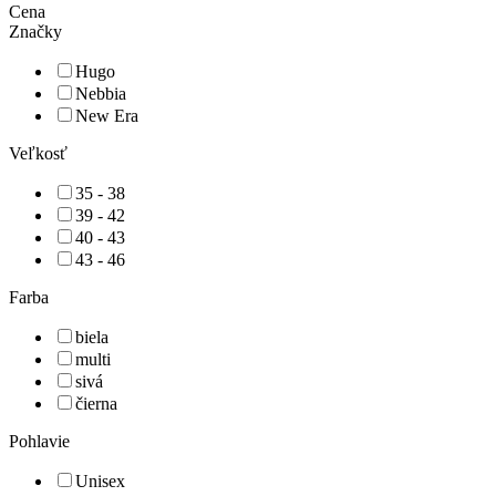
Cena
Značky
Hugo
Nebbia
New Era
Veľkosť
35 - 38
39 - 42
40 - 43
43 - 46
Farba
biela
multi
sivá
čierna
Pohlavie
Unisex