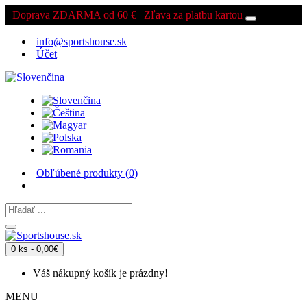
Doprava ZDARMA od 60 € | Zľava za platbu kartou
info@sportshouse.sk
Účet
Obľúbené produkty (
0
)
0 ks - 0,00€
Váš nákupný košík je prázdny!
MENU