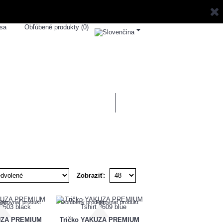
 sa
Obľúbené produkty (
0
)
0 ks - 0,00€
ZNAČKY
SPORTSHOUSE
Zobraziť:
ukt
Porovnať produkt
Obľúbený produkt
Porovnať produkt
KUZA PREMIUM
Tričko YAKUZA PREMIUM