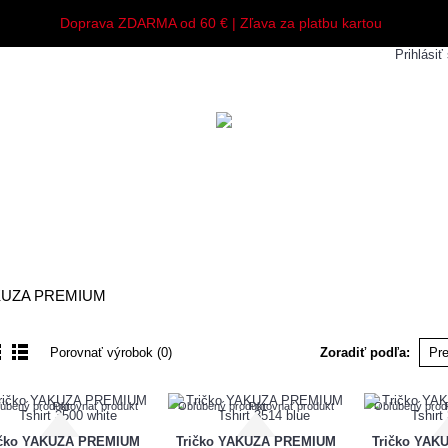
Doprava ZDARMA od 60 € | Zľava za platbu kartou
Prihlásiť
Y
MUŽI
ŽENY
DETI
DOPLNKY
KUZA PREMIUM
Porovnať výrobok (0)
Zoradiť podľa:
úbený produkt
Porovnať produkt
Obľúbený produkt
Porovnať produkt
Obľúbený prod
ičko YAKUZA PREMIUM
Tričko YAKUZA PREMIUM
Tričko YA