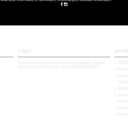
O NÁS
INFOR
Milujeme módu a radi sa v dave odlíšime. Pridaj
GDPR
sa k nám a ukáž okoliu svoju JEDINEČNOSŤ!
Dodac
Ochra
Všeob
Veľkos
Vráten
Kontak
Verno
Veľko