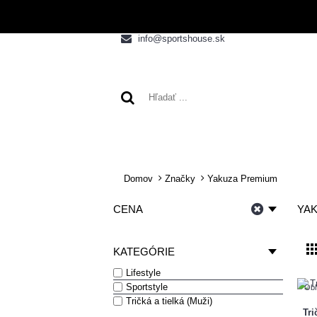
info@sportshouse.sk
VÝPREDAJ
NOVINK
Domov
Značky
Yakuza Premium
CENA
YA
KATEGÓRIE
Lifestyle
Sportstyle
Obľ
Tričká a tielká (Muži)
Tr