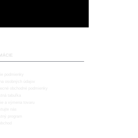
MÁCIE
ie podmienky
na osobných údajov
ecné obchodné podmienky
tná tabuľka
ie a výmena tovaru
tujte nás
stný program
obchod