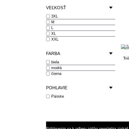
VEĽKOSŤ
3XL
M
L
XL
XXL
Obľ
FARBA
Tr
biela
modrá
čierna
POHLAVIE
Pánske
Prihlásením sa k odberu nášho newslettra získaš