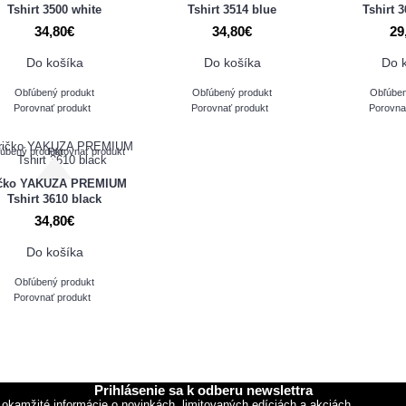
Tshirt 3500 white
Tshirt 3514 blue
Tshirt 
34,80€
34,80€
29
Do košíka
Do košíka
Do 
Obľúbený produkt
Obľúbený produkt
Obľúben
Porovnať produkt
Porovnať produkt
Porovna
úbený produkt
Porovnať produkt
ičko YAKUZA PREMIUM
Tshirt 3610 black
34,80€
Do košíka
Obľúbený produkt
Porovnať produkt
Prihlásenie sa k odberu newslettra
 okamžité informácie o novinkách, limitovaných edíciách a akciách.