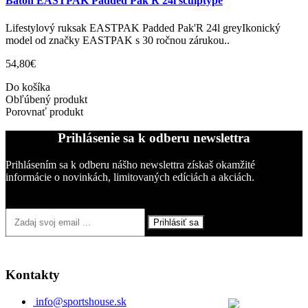
Batoh EASTPAK Padded Pak'R 24l sculptype
Lifestylový ruksak EASTPAK Padded Pak'R 24l greyIkonický
model od značky EASTPAK s 30 ročnou zárukou..
54,80€
Do košíka
Obľúbený produkt
Porovnať produkt
Prihlásenie sa k odberu newslettra
Prihlásením sa k odberu nášho newslettra získaš okamžité
informácie o novinkách, limitovaných edíciách a akciách.
Prihlásiť sa
Kontakty
info@sportshouse.sk