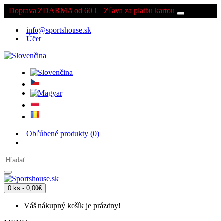
Doprava ZDARMA od 60 € | Zľava za platbu kartou
info@sportshouse.sk
Účet
Obľúbené produkty (
0
)
0 ks - 0,00€
Váš nákupný košík je prázdny!