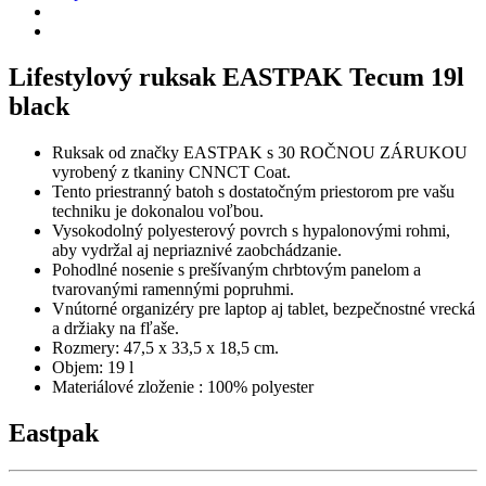
Lifestylový ruksak EASTPAK Tecum 19l
black
Ruksak od značky EASTPAK s 30 ROČNOU ZÁRUKOU
vyrobený z tkaniny CNNCT Coat.
Tento priestranný batoh s dostatočným priestorom pre vašu
techniku ​​je dokonalou voľbou.
Vysokodolný polyesterový povrch s hypalonovými rohmi,
aby vydržal aj nepriaznivé zaobchádzanie.
Pohodlné nosenie s prešívaným chrbtovým panelom a
tvarovanými ramennými popruhmi.
Vnútorné organizéry pre laptop aj tablet, bezpečnostné vrecká
a držiaky na fľaše.
Rozmery: 47,5 x 33,5 x 18,5 cm.
Objem: 19 l
Materiálové zloženie : 100% polyester
Eastpak