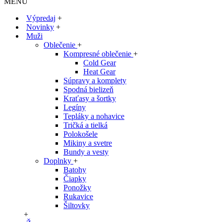
MENU
Výpredaj
+
Novinky
+
Muži
Oblečenie
+
Kompresné oblečenie
+
Cold Gear
Heat Gear
Súpravy a komplety
Spodná bielizeň
Kraťasy a šortky
Legíny
Tepláky a nohavice
Tričká a tielká
Polokošele
Mikiny a svetre
Bundy a vesty
Doplnky
+
Batohy
Čiapky
Ponožky
Rukavice
Šiltovky
+