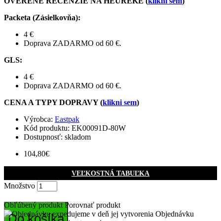
OVERENÉ RECENZIE NA HEUREKE (
klikni sem
)
Packeta (Zásielkovňa)
:
4 €
Doprava ZADARMO od 60 €.
GLS
:
4 €
Doprava ZADARMO od 60 €.
CENA A TYPY DOPRAVY (
klikni sem
)
Výrobca:
Eastpak
Kód produktu:
EK00091D-80W
Dostupnosť: skladom
104,80€
VEĽKOSTNÁ TABUĽKA
Množstvo
Obľúbený produkt
Porovnať produkt
Objednávku
Do košíka