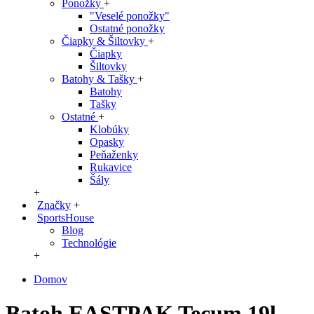
Ponožky
+
"Veselé ponožky"
Ostatné ponožky
Čiapky & Šiltovky
+
Čiapky
Šiltovky
Batohy & Tašky
+
Batohy
Tašky
Ostatné
+
Klobúky
Opasky
Peňaženky
Rukavice
Šály
+
Značky
+
SportsHouse
Blog
Technológie
+
Domov
Batoh EASTPAK Tecum 19l