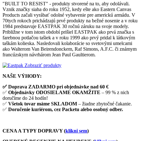
"BUILT TO RESIST" - produkty stvorené na to, aby odolávali.
Vznik značky siaha do roku 1952, kedy ešte ako Eastern Canvas
Products začali vyrábať odolné vybavenie pre americkú armádu. V
70tych rokoch prichádzajú prvé produkty na bežné nosenie a v roku
1984 predstavuje EASTPAK 30 ročnú záruku na svoje modely.
Približne v tom istom období prišiel EASTPAK ako prvá značka s
farebnou potlačou tašiek a v roku 1999 ako prvý pridal k látkovým
taškám kolieska. Nasledovali kolaborácie so svetovými umelcami
ako Walterom Van Beirendonckem, Raf Simons, A.F.C. či známym
francúzskym návrhárom Jean Paul Gaultierom.
Zobraziť produkty
NAŠE VÝHODY:
✅ Doprava ZADARMO pri objednávke nad 60 €
✅
Objednávky ODOSIELAME OKAMŽITE
– 99 % z nich
doručíme do 24 hodín!
✅
Všetok tovar máme SKLADOM
– žiadne zbytočné čakanie.
✅
Doručenie kuriérom, cez Packetu alebo osobný odber.
CENA A TYPY DOPRAVY (
klikni sem
)