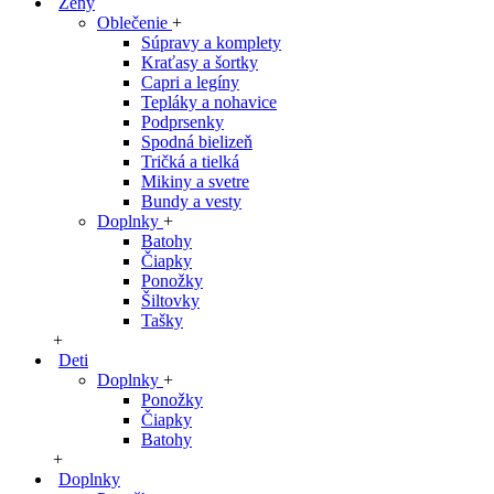
Ženy
Oblečenie
+
Súpravy a komplety
Kraťasy a šortky
Capri a legíny
Tepláky a nohavice
Podprsenky
Spodná bielizeň
Tričká a tielká
Mikiny a svetre
Bundy a vesty
Doplnky
+
Batohy
Čiapky
Ponožky
Šiltovky
Tašky
+
Deti
Doplnky
+
Ponožky
Čiapky
Batohy
+
Doplnky