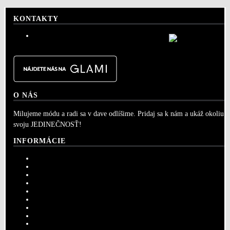
KONTAKTY
info@sportshouse.sk
O NÁS
Milujeme módu a radi sa v dave odlíšime. Pridaj sa k nám a ukáž okoliu
svoju JEDINEČNOSŤ!
INFORMÁCIE
GDPR
Dodacie podmienky
Ochrana osobných údajov
Všeobecné obchodné podmienky
Veľkostná tabuľka
Vrátenie a výmena tovaru
Kontaktujte nás
Vernostný program
Veľkoobchod