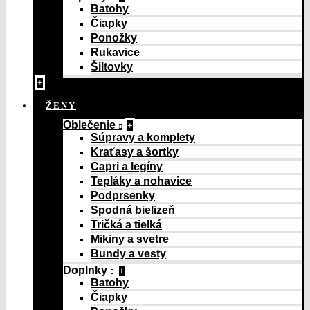
Batohy
Čiapky
Ponožky
Rukavice
Šiltovky
+
ŽENY
Oblečenie
+
Súpravy a komplety
Kraťasy a šortky
Capri a legíny
Tepláky a nohavice
Podprsenky
Spodná bielizeň
Tričká a tielká
Mikiny a svetre
Bundy a vesty
Doplnky
+
Batohy
Čiapky