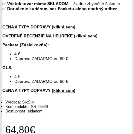
✅
Všetok tovar máme SKLADOM
– žiadne zbytočné čakanie.
✅
Doručenie kuriérom, cez Packetu alebo osobný odber.
CENA A TYPY DOPRAVY (
klikni sem
)
OVERENÉ RECENZIE NA HEUREKE (
klikni sem
)
Packeta (Zásielkovňa)
:
4 €
Doprava ZADARMO od 60 €.
GLS
:
4 €
Doprava ZADARMO od 60 €.
CENA A TYPY DOPRAVY (
klikni sem
)
Výrobca:
SikSilk
Kód produktu:
SS-23549
Dostupnosť: skladom
64,80€