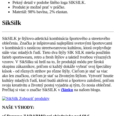
Pekný detail v podobe šitého loga SIKSILK.
Produkt je možné prať v práčke.
Materiál: 98% bavlna, 2% elastan.
SikSilk
SikSILK je štýlovo-atletická kombinácia športového a streetového
oblečenia. Značka je inšpirovaná najlepšími svetovými športovcami
v kombinácii s rastúcou streetwearovou kultúrou, ktorá ovplyvňuje
stále viac mladých ľudí. Tieto dva štýly SIK SILK mieša použitím
farieb sportswearu, retro a fresh štýlov a taktiež tvorbou výrazných
vzorov. V SikSilku sú hrdí na to, že produkjú módu pre širokú
skupinu zákazníkov, pričom si každý dokáže vybrať svoj špeciálny
kúsok - od rôznych strihov po rôzne štýly. Cieľom je stať sa viac
ako len značkou, cieľom je stať sa životným štýlom. Vytvoriť hnutie
kultúry mladých ľudí, ktorí budú aktívni a športovo založení, pričom
svoju kreativitu a životný postoj vyjadria aj tým, čo nosia oblečené.
Prečítaj si viac o značke SikSILK v
článku
na našom blogu.
Zobraziť produkty
NAŠE VÝHODY: