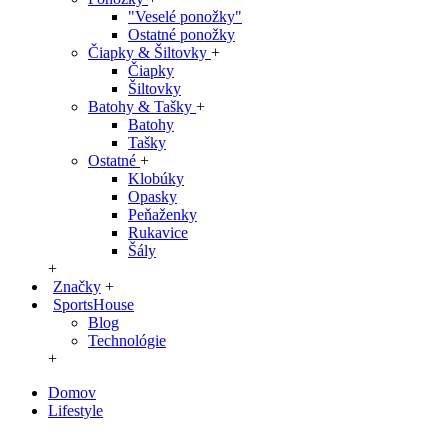
"Veselé ponožky"
Ostatné ponožky
Čiapky & Šiltovky
+
Čiapky
Šiltovky
Batohy & Tašky
+
Batohy
Tašky
Ostatné
+
Klobúky
Opasky
Peňaženky
Rukavice
Šály
+
Značky
+
SportsHouse
Blog
Technológie
+
Domov
Lifestyle