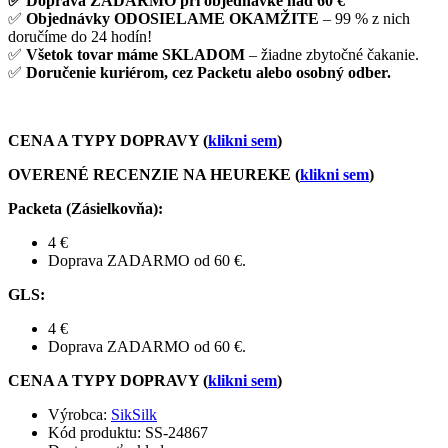
✅ Doprava ZADARMO pri objednávke nad 60 €
✅
Objednávky ODOSIELAME OKAMŽITE
– 99 % z nich
doručíme do 24 hodín!
✅
Všetok tovar máme SKLADOM
– žiadne zbytočné čakanie.
✅
Doručenie kuriérom, cez Packetu alebo osobný odber.
CENA A TYPY DOPRAVY (
klikni sem
)
OVERENÉ RECENZIE NA HEUREKE (
klikni sem
)
Packeta (Zásielkovňa)
:
4 €
Doprava ZADARMO od 60 €.
GLS
:
4 €
Doprava ZADARMO od 60 €.
CENA A TYPY DOPRAVY (
klikni sem
)
Výrobca:
SikSilk
Kód produktu:
SS-24867