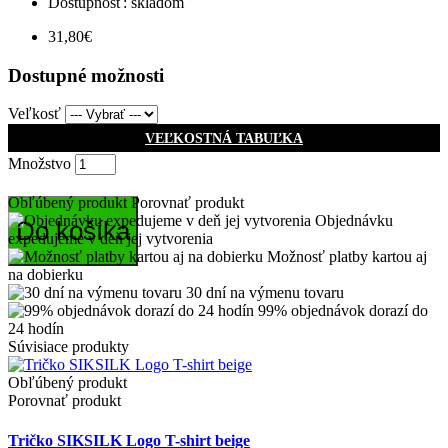
Dostupnosť: skladom
31,80€
Dostupné možnosti
Veľkosť
VEĽKOSTNÁ TABUĽKA
Množstvo
Obľúbený produkt
Porovnať produkt
Objednávku
Do košíka
expedujeme v deň jej vytvorenia
Možnosť platby kartou aj
na dobierku
30 dní na výmenu tovaru
99% objednávok dorazí do
24 hodín
Súvisiace produkty
Obľúbený produkt
Porovnať produkt
Tričko SIKSILK Logo T-shirt beige