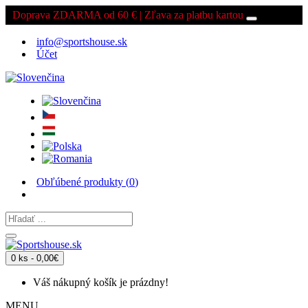
Doprava ZDARMA od 60 € | Zľava za platbu kartou
info@sportshouse.sk
Účet
Obľúbené produkty (
0
)
0 ks - 0,00€
Váš nákupný košík je prázdny!
MENU