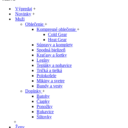
Výpredaj
+
Novinky
+
Muži
Oblečenie
+
Kompresné oblečenie
+
Cold Gear
Heat Gear
Súpravy a komplety
Spodná bielizeň
Kraťasy a šortky
Legíny
Tepláky a nohavice
Tričká a tielká
Polokošele
Mikiny a svetre
Bundy a vesty
Doplnky
+
Batohy
Čiapky
Ponožky
Rukavice
Šiltovky
+
Ženy