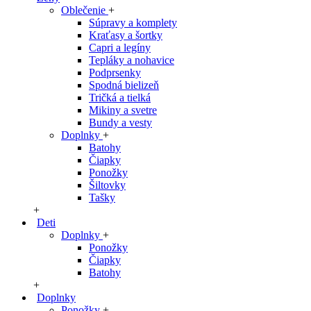
Oblečenie
+
Súpravy a komplety
Kraťasy a šortky
Capri a legíny
Tepláky a nohavice
Podprsenky
Spodná bielizeň
Tričká a tielká
Mikiny a svetre
Bundy a vesty
Doplnky
+
Batohy
Čiapky
Ponožky
Šiltovky
Tašky
+
Deti
Doplnky
+
Ponožky
Čiapky
Batohy
+
Doplnky
Ponožky
+