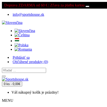
Doprava ZDARMA od 60 € | Zľava za platbu kartou
info@sportshouse.sk
Prihlásiť sa
Obľúbené produkty (
0
)
0 ks - 0,00€
Váš nákupný košík je prázdny!
MENU