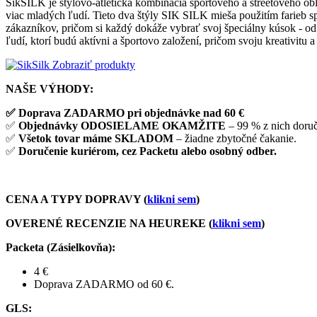
SikSILK je štýlovo-atletická kombinácia športového a streetového obl
viac mladých ľudí. Tieto dva štýly SIK SILK mieša použitím farieb sp
zákazníkov, pričom si každý dokáže vybrať svoj špeciálny kúsok - od 
ľudí, ktorí budú aktívni a športovo založení, pričom svoju kreativitu 
Zobraziť produkty
NAŠE VÝHODY:
✅ Doprava ZADARMO pri objednávke nad 60 €
✅
Objednávky ODOSIELAME OKAMŽITE
– 99 % z nich doru
✅
Všetok tovar máme SKLADOM
– žiadne zbytočné čakanie.
✅
Doručenie kuriérom, cez Packetu alebo osobný odber.
CENA A TYPY DOPRAVY (
klikni sem
)
OVERENÉ RECENZIE NA HEUREKE (
klikni sem
)
Packeta (Zásielkovňa)
:
4 €
Doprava ZADARMO od 60 €.
GLS
: