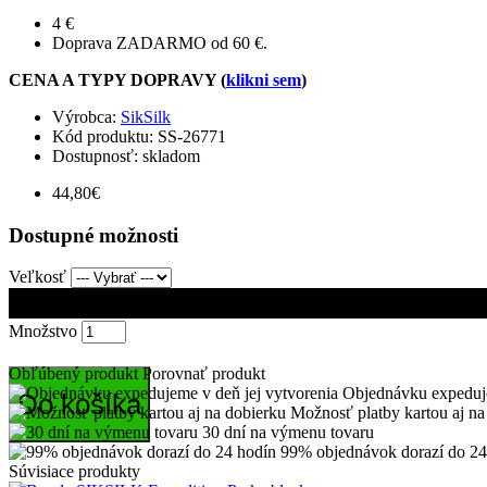
4 €
Doprava ZADARMO od 60 €.
CENA A TYPY DOPRAVY (
klikni sem
)
Výrobca:
SikSilk
Kód produktu:
SS-26771
Dostupnosť: skladom
44,80€
Dostupné možnosti
Veľkosť
Množstvo
Obľúbený produkt
Porovnať produkt
Objednávku expeduje
Do košíka
Možnosť platby kartou aj na
30 dní na výmenu tovaru
99% objednávok dorazí do 24
Súvisiace produkty