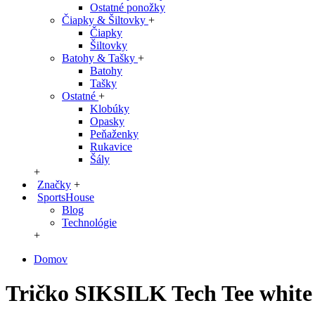
Ostatné ponožky
Čiapky & Šiltovky
+
Čiapky
Šiltovky
Batohy & Tašky
+
Batohy
Tašky
Ostatné
+
Klobúky
Opasky
Peňaženky
Rukavice
Šály
+
Značky
+
SportsHouse
Blog
Technológie
+
Domov
Tričko SIKSILK Tech Tee white