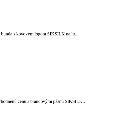
á bunda s kovovým logom SIKSILK na hr..
ýhodnenú cenu s brandovými pásmi SIKSILK..