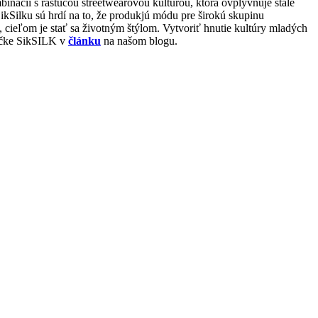
inácii s rastúcou streetwearovou kultúrou, ktorá ovplyvňuje stále
SikSilku sú hrdí na to, že produkjú módu pre širokú skupinu
, cieľom je stať sa životným štýlom. Vytvoriť hnutie kultúry mladých
značke SikSILK v
článku
na našom blogu.