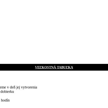
VEĽKOSTNÁ TABUĽKA
me v deň jej vytvorenia
 dobierku
 hodín