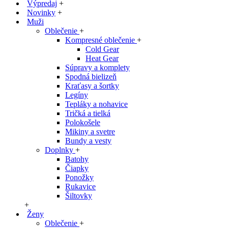
Výpredaj
+
Novinky
+
Muži
Oblečenie
+
Kompresné oblečenie
+
Cold Gear
Heat Gear
Súpravy a komplety
Spodná bielizeň
Kraťasy a šortky
Legíny
Tepláky a nohavice
Tričká a tielká
Polokošele
Mikiny a svetre
Bundy a vesty
Doplnky
+
Batohy
Čiapky
Ponožky
Rukavice
Šiltovky
+
Ženy
Oblečenie
+