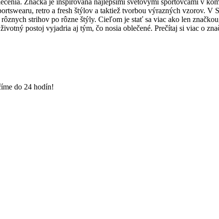
ečenia. Značka je inšpirovaná najlepšími svetovými športovcami v komb
ortswearu, retro a fresh štýlov a taktiež tvorbou výrazných vzorov. V 
rôznych strihov po rôzne štýly. Cieľom je stať sa viac ako len značkou
a životný postoj vyjadria aj tým, čo nosia oblečené. Prečítaj si viac o 
číme do 24 hodín!