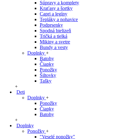
Súpravy a komplety
Kraťasy a šortky
Capri a legíny
Tepláky a nohavice
Podprsenky
Spodná bielizeň
Tričká a tielká
Mikiny a svetre
Bundy a vesty
Doplnky
+
Batohy
Čiapky
Ponožky
Šiltovky
Tašky
+
Deti
Doplnky
+
Ponožky
Čiapky
Batohy
+
Doplnky
Ponožky
+
"Veselé ponožky"