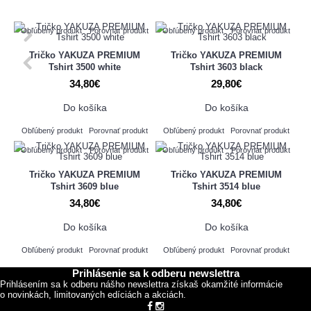
Obľúbený produkt
Porovnať produkt
Obľúbený produkt
Porovnať produkt
Tričko YAKUZA PREMIUM
Tričko YAKUZA PREMIUM
Tshirt 3500 white
Tshirt 3603 black
34,80€
29,80€
Do košíka
Do košíka
Obľúbený produkt
Porovnať produkt
Obľúbený produkt
Porovnať produkt
Obľúbený produkt
Porovnať produkt
Obľúbený produkt
Porovnať produkt
Tričko YAKUZA PREMIUM
Tričko YAKUZA PREMIUM
Tshirt 3609 blue
Tshirt 3514 blue
34,80€
34,80€
Do košíka
Do košíka
Obľúbený produkt
Porovnať produkt
Obľúbený produkt
Porovnať produkt
Prihlásenie sa k odberu newslettra
Prihlásením sa k odberu nášho newslettra získaš okamžité informácie
o novinkách, limitovaných edíciách a akciách.