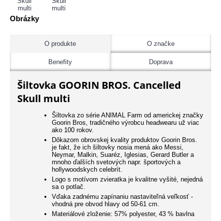
Obrázky
O produkte
O značke
Benefity
Doprava
Šiltovka GOORIN BROS. Cancelled
Skull multi
Šiltovka zo série ANIMAL Farm od americkej značky
Goorin Bros, tradičného výrobcu headwearu už viac
ako 100 rokov.
Dôkazom obrovskej kvality produktov Goorin Bros.
je fakt, že ich šiltovky nosia mená ako Messi,
Neymar, Malkin, Suaréz, Iglesias, Gerard Butler a
mnoho ďalších svetových napr. športových a
hollywoodskych celebrít.
Logo s motívom zvieratka je kvalitne vyšité, nejedná
sa o potlač.
Vďaka zadnému zapínaniu nastaviteľná veľkosť -
vhodná pre obvod hlavy od 50-61 cm.
Materiálové zloženie: 57% polyester, 43 % bavlna