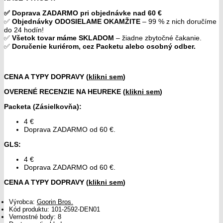
✅ Doprava ZADARMO pri objednávke nad 60 €
✅
Objednávky ODOSIELAME OKAMŽITE
– 99 % z nich doručíme
do 24 hodín!
✅
Všetok tovar máme SKLADOM
– žiadne zbytočné čakanie.
✅
Doručenie kuriérom, cez Packetu alebo osobný odber.
CENA A TYPY DOPRAVY (
klikni sem
)
OVERENÉ RECENZIE NA HEUREKE (
klikni sem
)
Packeta (Zásielkovňa)
:
4 €
Doprava ZADARMO od 60 €.
GLS
:
4 €
Doprava ZADARMO od 60 €.
CENA A TYPY DOPRAVY (
klikni sem
)
Výrobca:
Goorin Bros.
Kód produktu:
101-2592-DEN01
Vernostné body:
8