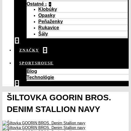
Ostatné
+
Klobúky
Opasky
Peňaženky
Rukavice
Šály
+
ZNAČKY
+
SPORTSHOUSE
Blog
Technológie
+
ŠILTOVKA GOORIN BROS.
DENIM STALLION NAVY