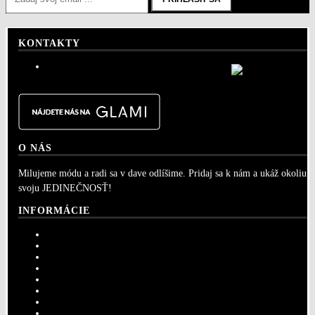
KONTAKTY
info@sportshouse.sk
O NÁS
Milujeme módu a radi sa v dave odlíšime. Pridaj sa k nám a ukáž okoliu
svoju JEDINEČNOSŤ!
INFORMÁCIE
GDPR
Dodacie podmienky
Ochrana osobných údajov
Všeobecné obchodné podmienky
Veľkostná tabuľka
Vrátenie a výmena tovaru
Kontaktujte nás
Vernostný program