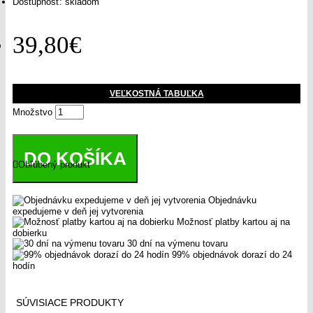
Dostupnosť: skladom
39,80€
VEĽKOSTNÁ TABUĽKA
Množstvo
DO KOŠÍKA
Obľúbený produkt
Objednávku
expedujeme v deň jej vytvorenia
Možnosť platby kartou aj na
dobierku
30 dní na výmenu tovaru
99% objednávok dorazí do 24
hodín
SÚVISIACE PRODUKTY