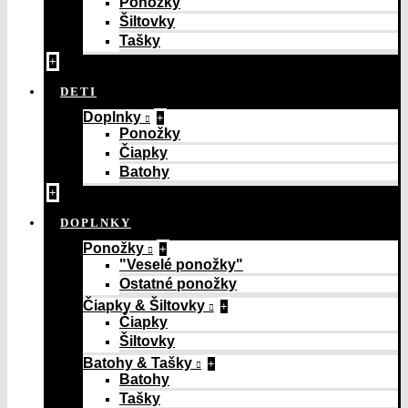
Ponožky
Šiltovky
Tašky
+
DETI
Doplnky
+
Ponožky
Čiapky
Batohy
+
DOPLNKY
Ponožky
+
"Veselé ponožky"
Ostatné ponožky
Čiapky & Šiltovky
+
Čiapky
Šiltovky
Batohy & Tašky
+
Batohy
Tašky