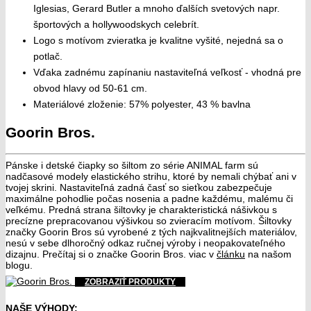
Iglesias, Gerard Butler a mnoho ďalších svetových napr.
športových a hollywoodskych celebrít.
Logo s motívom zvieratka je kvalitne vyšité, nejedná sa o
potlač.
Vďaka zadnému zapínaniu nastaviteľná veľkosť - vhodná pre
obvod hlavy od 50-61 cm.
Materiálové zloženie: 57% polyester, 43 % bavlna
Goorin Bros.
Pánske i detské čiapky so šiltom zo série ANIMAL farm sú
nadčasové modely elastického strihu, ktoré by nemali chýbať ani v
tvojej skrini. Nastaviteľná zadná časť so sieťkou zabezpečuje
maximálne pohodlie počas nosenia a padne každému, malému či
veľkému. Predná strana šiltovky je charakteristická nášivkou s
precízne prepracovanou výšivkou so zvieracím motívom. Šiltovky
značky Goorin Bros sú vyrobené z tých najkvalitnejších materiálov,
nesú v sebe dlhoročný odkaz ručnej výroby i neopakovateľného
dizajnu. Prečítaj si o značke Goorin Bros. viac v
článku
na našom
blogu.
ZOBRAZIŤ PRODUKTY
NAŠE VÝHODY: