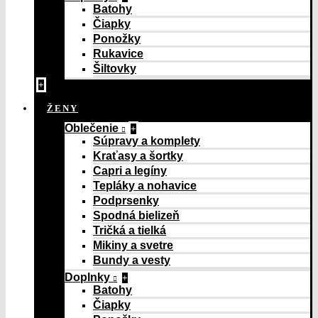
Batohy
Čiapky
Ponožky
Rukavice
Šiltovky
+
ŽENY
Oblečenie
+
Súpravy a komplety
Kraťasy a šortky
Capri a legíny
Tepláky a nohavice
Podprsenky
Spodná bielizeň
Tričká a tielká
Mikiny a svetre
Bundy a vesty
Doplnky
+
Batohy
Čiapky