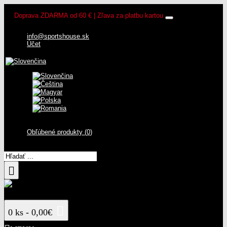
Doprava ZDARMA od 60 € | Zľava za platbu kartou
info@sportshouse.sk
Účet
Obľúbené produkty (
0
)
0 ks - 0,00€