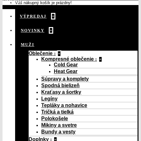
MENU
Váš nákupný košík je prázdny!
VÝPREDAJ
+
NOVINKY
+
MUŽI
Oblečenie
+
Kompresné oblečenie
+
Cold Gear
Heat Gear
Súpravy a komplety
Spodná bielizeň
Kraťasy a šortky
Legíny
Tepláky a nohavice
Tričká a tielká
Polokošele
Mikiny a svetre
Bundy a vesty
Doplnky
+