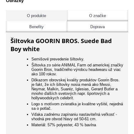
Obrázky
O produkte
O značke
Benefity
Doprava
Šiltovka GOORIN BROS. Suede Bad
Boy white
Semišové prevedenie šiltovky.
Šiltovka zo série ANIMAL Farm od americkej značky
Goorin Bros, tradičného výrobcu headwearu už viac
ako 100 rokov.
Dôkazom obrovskej kvality produktov Goorin Bros.
je fakt, že ich šiltovky nosia mená ako Messi,
Neymar, Malkin, Suaréz, Iglesias, Gerard Butler a
mnoho ďalších svetových napr. športových a
hollywoodskych celebrít.
Logo s motívom zvieratka je kvalitne vyšité, nejedná
sa o potlač.
Vďaka zadnému zapínaniu nastaviteľná veľkosť -
vhodná pre obvod hlavy od 50-61 cm.
Materiál: 57% polyester, 43 % bavlna