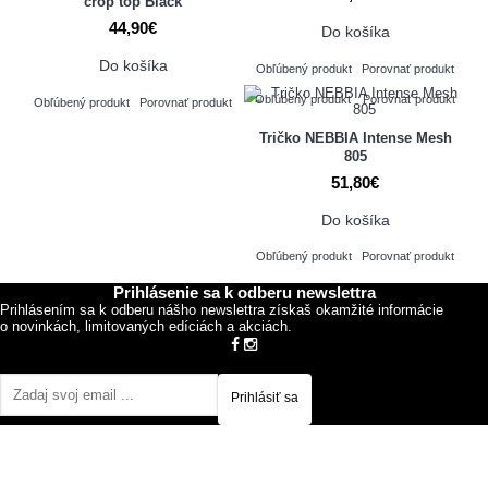
crop top Black
44,90€
Do košíka
Do košíka
Obľúbený produkt
Porovnať produkt
Obľúbený produkt
Porovnať produkt
Obľúbený produkt
Porovnať produkt
Tričko NEBBIA Intense Mesh
805
51,80€
Do košíka
Obľúbený produkt
Porovnať produkt
Prihlásenie sa k odberu newslettra
Prihlásením sa k odberu nášho newslettra získaš okamžité informácie
o novinkách, limitovaných edíciách a akciách.
Prihlásiť sa