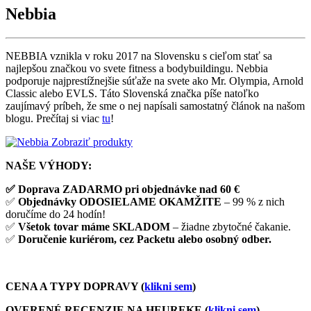
Nebbia
NEBBIA vznikla v roku 2017 na Slovensku s cieľom stať sa
najlepšou značkou vo svete fitness a bodybuildingu. Nebbia
podporuje najprestížnejšie súťaže na svete ako Mr. Olympia, Arnold
Classic alebo EVLS. Táto Slovenská značka píše natoľko
zaujímavý príbeh, že sme o nej napísali samostatný článok na našom
blogu. Prečítaj si viac
tu
!
Zobraziť produkty
NAŠE VÝHODY:
✅ Doprava ZADARMO pri objednávke nad 60 €
✅
Objednávky ODOSIELAME OKAMŽITE
– 99 % z nich
doručíme do 24 hodín!
✅
Všetok tovar máme SKLADOM
– žiadne zbytočné čakanie.
✅
Doručenie kuriérom, cez Packetu alebo osobný odber.
CENA A TYPY DOPRAVY (
klikni sem
)
OVERENÉ RECENZIE NA HEUREKE (
klikni sem
)