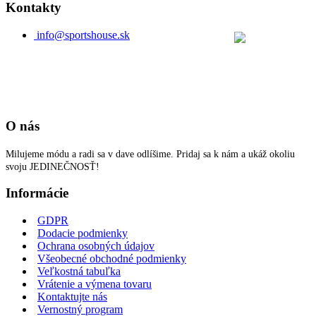
Kontakty
info@sportshouse.sk
O nás
Milujeme módu a radi sa v dave odlíšime. Pridaj sa k nám a ukáž okoliu
svoju JEDINEČNOSŤ!
Informácie
GDPR
Dodacie podmienky
Ochrana osobných údajov
Všeobecné obchodné podmienky
Veľkostná tabuľka
Vrátenie a výmena tovaru
Kontaktujte nás
Vernostný program