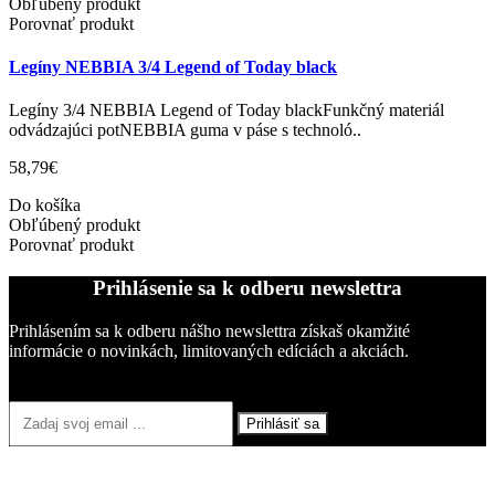
Obľúbený produkt
Porovnať produkt
Legíny NEBBIA 3/4 Legend of Today black
Legíny 3/4 NEBBIA Legend of Today blackFunkčný materiál
odvádzajúci potNEBBIA guma v páse s technoló..
58,79€
Do košíka
Obľúbený produkt
Porovnať produkt
Prihlásenie sa k odberu newslettra
Prihlásením sa k odberu nášho newslettra získaš okamžité
informácie o novinkách, limitovaných edíciách a akciách.
Prihlásiť sa