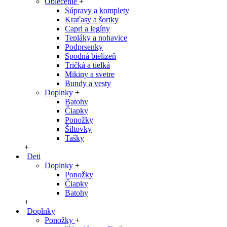
Oblečenie
+
Súpravy a komplety
Kraťasy a šortky
Capri a legíny
Tepláky a nohavice
Podprsenky
Spodná bielizeň
Tričká a tielká
Mikiny a svetre
Bundy a vesty
Doplnky
+
Batohy
Čiapky
Ponožky
Šiltovky
Tašky
+
Deti
Doplnky
+
Ponožky
Čiapky
Batohy
+
Doplnky
Ponožky
+