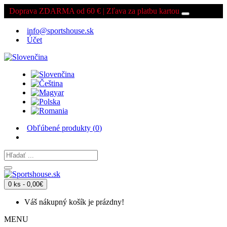
Doprava ZDARMA od 60 € | Zľava za platbu kartou
info@sportshouse.sk
Účet
Obľúbené produkty (
0
)
0 ks - 0,00€
Váš nákupný košík je prázdny!
MENU